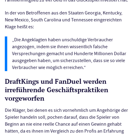
Familienmitglied zu viel Geld in das Glücksspiel investiert hat.
In der von Betroffenen aus den Staaten Georgia, Kentucky,
New Mexico, South Carolina und Tennessee eingereichten
Klage heißt es:
„Die Angeklagten haben unschuldige Verbraucher
angezogen, indem sie ihnen wissentlich falsche
Versprechungen gemacht und Hunderte Millionen Dollar
ausgegeben haben, um sicherzustellen, dass sie so viele
Verbraucher wie möglich erreichen.“
DraftKings und FanDuel werden
irreführende Geschäftspraktiken
vorgeworfen
Die Kläger, bei denen es sich vornehmlich um Angehörige der
Spieler handeln soll, pochen darauf, dass die Spieler von
Beginn an nie eine reelle Chance auf einen Gewinn gehabt
hätten, da es ihnen im Vergleich zu den Profis an Erfahrung