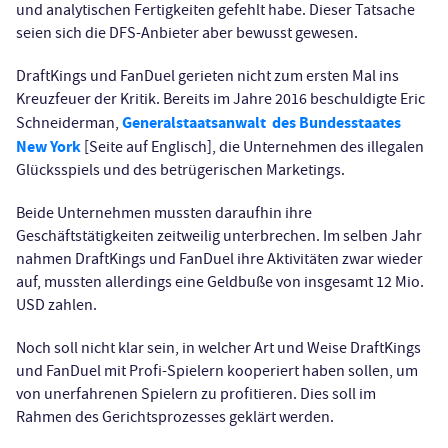
und analytischen Fertigkeiten gefehlt habe. Dieser Tatsache
seien sich die DFS-Anbieter aber bewusst gewesen.
DraftKings und FanDuel gerieten nicht zum ersten Mal ins
Kreuzfeuer der Kritik. Bereits im Jahre 2016 beschuldigte Eric
Generalstaatsanwalt des Bundesstaates
Schneiderman,
New York
[Seite auf Englisch], die Unternehmen des illegalen
Glücksspiels und des betrügerischen Marketings.
Beide Unternehmen mussten daraufhin ihre
Geschäftstätigkeiten zeitweilig unterbrechen. Im selben Jahr
nahmen DraftKings und FanDuel ihre Aktivitäten zwar wieder
auf, mussten allerdings eine Geldbuße von insgesamt 12 Mio.
USD zahlen.
Noch soll nicht klar sein, in welcher Art und Weise DraftKings
und FanDuel mit Profi-Spielern kooperiert haben sollen, um
von unerfahrenen Spielern zu profitieren. Dies soll im
Rahmen des Gerichtsprozesses geklärt werden.