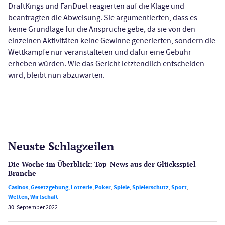
DraftKings und FanDuel reagierten auf die Klage und
beantragten die Abweisung. Sie argumentierten, dass es
keine Grundlage für die Ansprüche gebe, da sie von den
einzelnen Aktivitäten keine Gewinne generierten, sondern die
Wettkämpfe nur veranstalteten und dafür eine Gebühr
erheben würden. Wie das Gericht letztendlich entscheiden
wird, bleibt nun abzuwarten.
Neuste Schlagzeilen
Die Woche im Überblick: Top-News aus der Glücksspiel-
Branche
Casinos
,
Gesetzgebung
,
Lotterie
,
Poker
,
Spiele
,
Spielerschutz
,
Sport
,
Wetten
,
Wirtschaft
30. September 2022