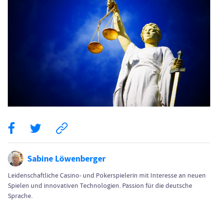
Sabine Löwenberger
Leidenschaftliche Casino- und Pokerspielerin mit Interesse an neuen
Spielen und innovativen Technologien. Passion für die deutsche
Sprache.