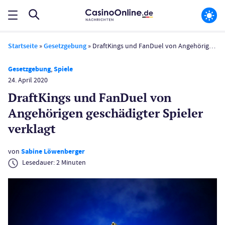
Startseite
»
Gesetzgebung
»
DraftKings und FanDuel von Angehörigen geschädigter Spieler verklagt
Gesetzgebung
,
Spiele
24. April 2020
DraftKings und FanDuel von
Angehörigen geschädigter Spieler
verklagt
von
Sabine Löwenberger
Lesedauer:
2
Minuten