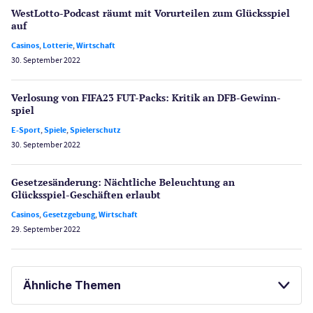
WestLotto-Podcast räumt mit Vorurteilen zum Glücksspiel
auf
Casinos
,
Lotterie
,
Wirtschaft
30. September 2022
Verlosung von FIFA23 FUT-Packs: Kritik an DFB-Gewinn­
spiel
E-Sport
,
Spiele
,
Spielerschutz
30. September 2022
Gesetzes­änderung: Nächtliche Beleuch­tung an
Glücksspiel-Geschäften erlaubt
Casinos
,
Gesetzgebung
,
Wirtschaft
29. September 2022
Ähnliche Themen