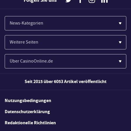
News-Kategorien
Casinos
Weitere Seiten
Wirtschaft
Paypal Casinos
Spiele
Über CasinoOnline.de
Novoline Casinos
Poker
Über Uns
Merkur Casinos
Seit 2015 über 6053 Artikel veröffentlicht
Sport
Unsere Experten
Spielautomaten
Gesetzgebung
Wie wir bewerten
Nutzungsbedingungen
Casino Testberichte
Schlagzeilen
FAQs
Datenschutzerklärung
Casino Bonus Angebote
E-Sport
Redaktionelle Richtlinien
Kostenlose Spiele
Lotterie