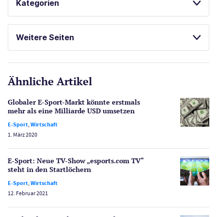
Kategorien
KOSTENLOSE SPIELE
Casinos
Weitere Seiten
E-Sport
CasinoOnline.de
Ähnliche Artikel
Gesetzgebung
Echtgeld
Globaler E-Sport-Markt könnte erstmals
Lotterie
mehr als eine Milliarde USD umsetzen
PayPal Casinos
E-Sport
,
Wirtschaft
1. März 2020
Poker
Novoline Casinos
E-Sport: Neue TV-Show „esports.com TV“
Schlagzeilen
steht in den Startlöchern
Merkur Casinos
E-Sport
,
Wirtschaft
Spiele
12. Februar 2021
Spielautomaten