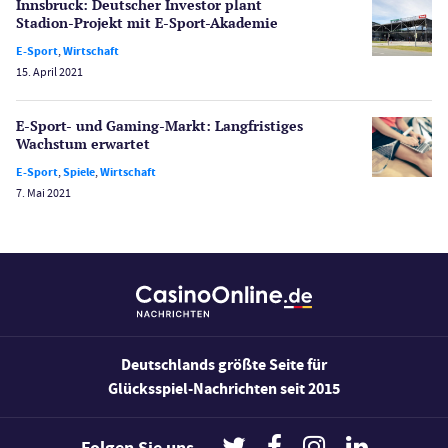
Spielerschutz
Innsbruck: Deutscher Investor plant
Casino Testberichte
Stadion-Projekt mit E-Sport-Akademie
E-Sport
,
Wirtschaft
Sport
15. April 2021
Bonus Ohne Einzahlung
Wetten
E-Sport- und Gaming-Markt: Langfristiges
Slot Freispiele
Wachstum erwartet
Wirtschaft
E-Sport
,
Spiele
,
Wirtschaft
7. Mai 2021
Deutschlands größte Seite für
Glücksspiel-Nachrichten seit 2015
Folgen Sie uns