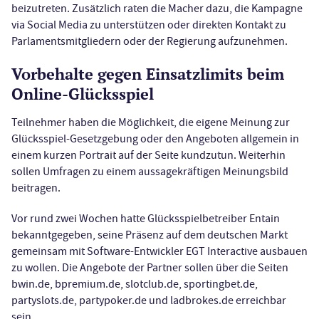
beizutreten. Zusätzlich raten die Macher dazu, die Kampagne
via Social Media zu unterstützen oder direkten Kontakt zu
Parlamentsmitgliedern oder der Regierung aufzunehmen.
Vorbehalte gegen Einsatzlimits beim
Online-Glücksspiel
Teilnehmer haben die Möglichkeit, die eigene Meinung zur
Glücksspiel-Gesetzgebung oder den Angeboten allgemein in
einem kurzen Portrait auf der Seite kundzutun. Weiterhin
sollen Umfragen zu einem aussagekräftigen Meinungsbild
beitragen.
Vor rund zwei Wochen hatte Glücksspielbetreiber Entain
bekanntgegeben, seine Präsenz auf dem deutschen Markt
gemeinsam mit Software-Entwickler EGT Interactive ausbauen
zu wollen. Die Angebote der Partner sollen über die Seiten
bwin.de, bpremium.de, slotclub.de, sportingbet.de,
partyslots.de, partypoker.de und ladbrokes.de erreichbar
sein.