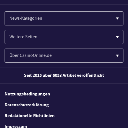
News-Kategorien
Casinos
Weitere Seiten
Wirtschaft
Paypal Casinos
Spiele
Über CasinoOnline.de
Novoline Casinos
Poker
Über Uns
Merkur Casinos
Seit 2015 über 6053 Artikel veröffentlicht
Sport
Unsere Experten
Spielautomaten
Gesetzgebung
Wie wir bewerten
Nutzungsbedingungen
Casino Testberichte
Schlagzeilen
FAQs
Datenschutzerklärung
Casino Bonus Angebote
E-Sport
Redaktionelle Richtlinien
Kostenlose Spiele
Lotterie
Impressum