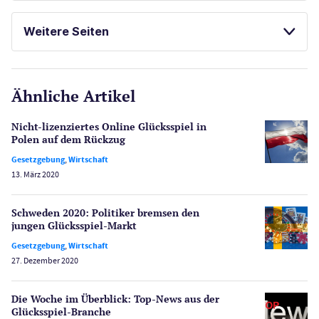
Casinos
GLÜCKSSPIEL ONLINE
SPORTWETTEN
Weitere Seiten
SPIELAUTOMATEN ONLINE SPIELEN
E-Sport
CasinoOnline.de
ONLINE SPORTWETTEN
Ähnliche Artikel
Gesetzgebung
FREISPIELE OHNE EINZAHLUNG
Echtgeld
Nicht-lizenziertes Online Glücksspiel in
BONUS OHNE EINZAHLUNG
Lotterie
Polen auf dem Rückzug
PayPal Casinos
Gesetzgebung
,
Wirtschaft
13. März 2020
Poker
Novoline Casinos
Schweden 2020: Politiker bremsen den
Schlagzeilen
jungen Glücksspiel-Markt
Merkur Casinos
Gesetzgebung
,
Wirtschaft
Spiele
27. Dezember 2020
Spielautomaten
Spielerschutz
Die Woche im Überblick: Top-News aus der
Casino Testberichte
Glücksspiel-Branche