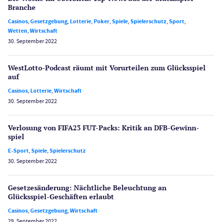
Branche
Casinos
,
Gesetzgebung
,
Lotterie
,
Poker
,
Spiele
,
Spielerschutz
,
Sport
,
Wetten
,
Wirtschaft
30. September 2022
WestLotto-Podcast räumt mit Vorurteilen zum Glücksspiel
auf
Casinos
,
Lotterie
,
Wirtschaft
30. September 2022
Verlosung von FIFA23 FUT-Packs: Kritik an DFB-Gewinn­
spiel
E-Sport
,
Spiele
,
Spielerschutz
30. September 2022
Gesetzes­änderung: Nächtliche Beleuch­tung an
Glücksspiel-Geschäften erlaubt
Casinos
,
Gesetzgebung
,
Wirtschaft
29. September 2022