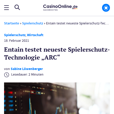
Startseite
»
Spielerschutz
»
Entain testet neueste Spielerschutz-Technologie „ARC“
Spielerschutz
,
Wirtschaft
18. Februar 2021
Entain testet neueste Spielerschutz-
Technologie „ARC“
von
Sabine Löwenberger
Lesedauer:
2
Minuten