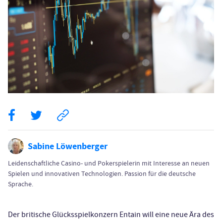
Sabine Löwenberger
Leidenschaftliche Casino- und Pokerspielerin mit Interesse an neuen
Spielen und innovativen Technologien. Passion für die deutsche
Sprache.
Der britische Glücksspielkonzern Entain will eine neue Ära des