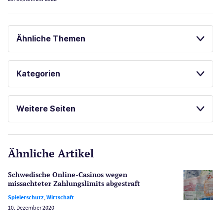
Ähnliche Themen
GLÜCKSSPIEL ONLINE
Kategorien
NOVOMATIC CASINOS
Casinos
Weitere Seiten
E-Sport
CasinoOnline.de
Ähnliche Artikel
Gesetzgebung
Echtgeld
Schwedische Online-Casinos wegen
Lotterie
missachteter Zahlungslimits abgestraft
PayPal Casinos
Spielerschutz
,
Wirtschaft
10. Dezember 2020
Poker
Novoline Casinos