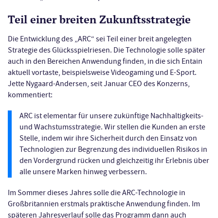
Teil einer breiten Zukunftsstrategie
Die Entwicklung des „ARC“ sei Teil einer breit angelegten
Strategie des Glücksspielriesen. Die Technologie solle später
auch in den Bereichen Anwendung finden, in die sich Entain
aktuell vortaste, beispielsweise Videogaming und E-Sport.
Jette Nygaard-Andersen, seit Januar CEO des Konzerns,
kommentiert:
ARC ist elementar für unsere zukünftige Nachhaltigkeits-
und Wachstumsstrategie. Wir stellen die Kunden an erste
Stelle, indem wir ihre Sicherheit durch den Einsatz von
Technologien zur Begrenzung des individuellen Risikos in
den Vordergrund rücken und gleichzeitig ihr Erlebnis über
alle unsere Marken hinweg verbessern.
Im Sommer dieses Jahres solle die ARC-Technologie in
Großbritannien erstmals praktische Anwendung finden. Im
späteren Jahresverlauf solle das Programm dann auch