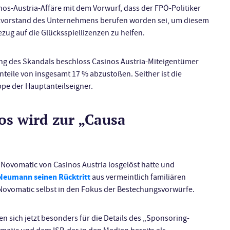
os-Austria-Affäre mit dem Vorwurf, dass der FPÖ-Politiker
nzvorstand des Unternehmens berufen worden sei, um diesem
zug auf die Glücksspiellizenzen zu helfen.
ung des Skandals beschloss Casinos Austria-Miteigentümer
teile von insgesamt 17 % abzustoßen. Seither ist die
pe der Hauptanteilseigner.
os wird zur „Causa
Novomatic von Casinos Austria losgelöst hatte und
Neumann seinen Rücktritt
aus vermeintlich familiären
 Novomatic selbst in den Fokus der Bestechungsvorwürfe.
ten sich jetzt besonders für die Details des „Sponsoring-