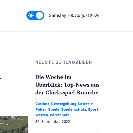
Samstag, 08. August 2026
NEUSTE SCHLAGZEILEN
­
Die Woche im
Überblick: Top-News aus
der Glücksspiel-Branche
Casinos
,
Gesetzgebung
,
Lotterie
,
Poker
,
Spiele
,
Spielerschutz
,
Sport
,
Wetten
,
Wirtschaft
30. September 2022