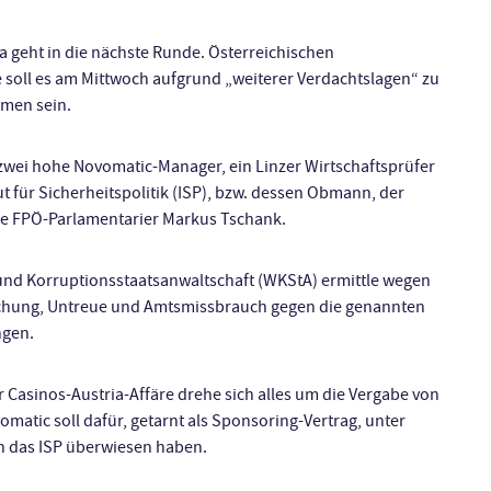
a geht in die nächste Runde. Österreichischen
 soll es am Mittwoch aufgrund „weiterer Verdachtslagen“ zu
men sein.
zwei hohe Novomatic-Manager, ein Linzer Wirtschaftsprüfer
t für Sicherheitspolitik (ISP), bzw. dessen Obmann, der
re FPÖ-Parlamentarier Markus Tschank.
 und Korruptionsstaatsanwaltschaft (WKStA) ermittle wegen
echung, Untreue und Amtsmissbrauch gegen die genannten
ngen.
r Casinos-Austria-Affäre drehe sich alles um die Vergabe von
omatic soll dafür, getarnt als Sponsoring-Vertrag, unter
n das ISP überwiesen haben.