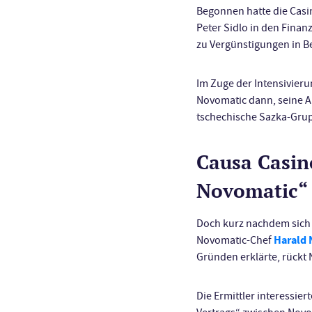
Begonnen hatte die Casin
Peter Sidlo in den Fina
zu Vergünstigungen in Be
Im Zuge der Intensivier
Novomatic dann, seine An
tschechische Sazka-Grup
Causa Casin
Novomatic“
Doch kurz nachdem sich 
Harald 
Novomatic-Chef
Gründen erklärte, rückt
Die Ermittler interessier