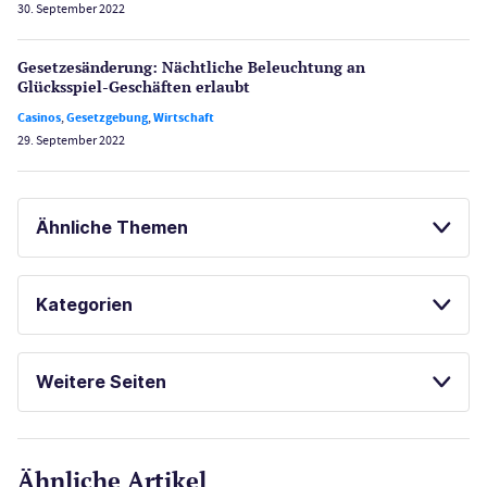
30. September 2022
Gesetzes­änderung: Nächtliche Beleuch­tung an
Glücksspiel-Geschäften erlaubt
Casinos
,
Gesetzgebung
,
Wirtschaft
29. September 2022
Ähnliche Themen
SPORTWETTEN
ONLINE SPORTWETTEN
Kategorien
Casinos
Weitere Seiten
E-Sport
CasinoOnline.de
Ähnliche Artikel
Gesetzgebung