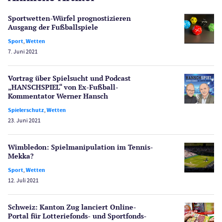
Echtgeld
Sportwetten-Würfel prognostizieren
Lotterie
Ausgang der Fußballspiele
PayPal Casinos
Sport
,
Wetten
7. Juni 2021
Poker
Novoline Casinos
Vortrag über Spielsucht und Podcast
Schlagzeilen
„HANSCHSPIEL“ von Ex-Fußball-
Merkur Casinos
Kommentator Werner Hansch
Spiele
Spielerschutz
,
Wetten
Spielautomaten
23. Juni 2021
Spielerschutz
Casino Testberichte
Wimbledon: Spiel­manipulation im Tennis-
Mekka?
Sport
Sport
,
Wetten
Bonus Ohne Einzahlung
12. Juli 2021
Wetten
Slot Freispiele
Schweiz: Kanton Zug lanciert Online-
Portal für Lotterie­fonds- und Sport­fonds-
Wirtschaft