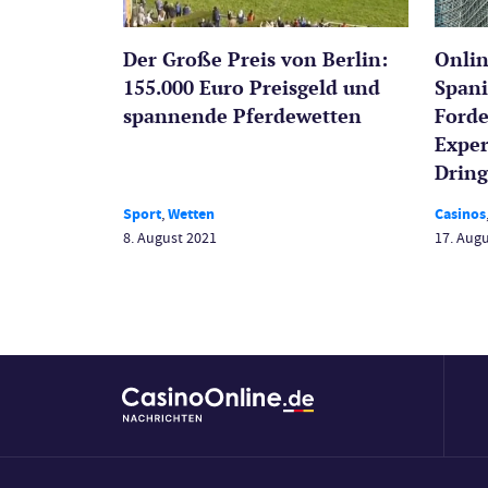
Der Große Preis von Berlin:
Onlin
155.000 Euro Preisgeld und
Spani
spannende Pferdewetten
Forde
Exper
Dring
Sport
,
Wetten
Casinos
8. August 2021
17. Aug