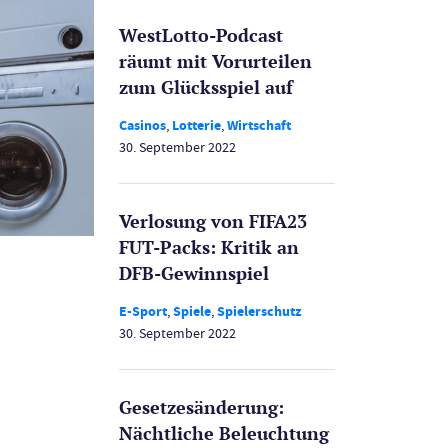
WestLotto-Podcast
räumt mit Vorurteilen
zum Glücksspiel auf
Casinos
,
Lotterie
,
Wirtschaft
30. September 2022
Verlosung von FIFA23
FUT-Packs: Kritik an
DFB-Gewinn­spiel
E-Sport
,
Spiele
,
Spielerschutz
30. September 2022
Gesetzes­änderung:
Nächtliche Beleuch­tung