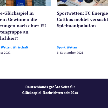
e-Glücksspiel in
Sportwetten: FC Energie
en: Gewinnen die
Cottbus meldet versuch
rungen nach einer EU-
Spiel­manipulation
ten­gruppe an
lichkeit?
,
Wetten
,
Wirtschaft
Sport
,
Wetten
ust 2021
6. September 2021
Deutschlands größte Seite für
Glücksspiel-Nachrichten seit 2015