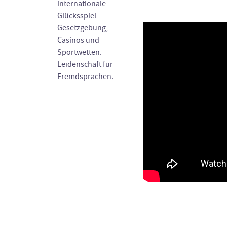
internationale
Glücksspiel-
Gesetzgebung,
Casinos und
Sportwetten.
Leidenschaft für
Fremdsprachen.