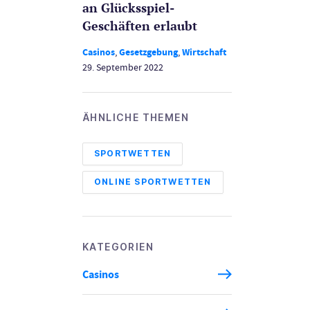
an Glücksspiel-
Geschäften erlaubt
Casinos
,
Gesetzgebung
,
Wirtschaft
29. September 2022
ÄHNLICHE THEMEN
SPORTWETTEN
ONLINE SPORTWETTEN
KATEGORIEN
Casinos