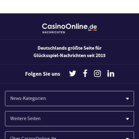
Deutschlands größte Seite für
Glücksspiel-Nachrichten seit 2015
Folgen Sie uns
News-Kategorien
Casinos
Weitere Seiten
Wirtschaft
Paypal Casinos
Spiele
Über CasinoOnline.de