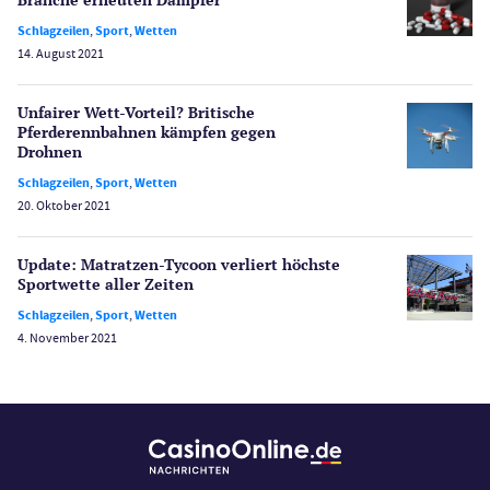
Spiele
Schlagzeilen
,
Sport
,
Wetten
Spielautomaten
14. August 2021
Spielerschutz
Casino Testberichte
Unfairer Wett-Vorteil? Britische
Pferderenn­bahnen kämpfen gegen
Drohnen
Sport
Bonus Ohne Einzahlung
Schlagzeilen
,
Sport
,
Wetten
20. Oktober 2021
Wetten
Slot Freispiele
Update: Matratzen-Tycoon verliert höchste
Wirtschaft
Sportwette aller Zeiten
Schlagzeilen
,
Sport
,
Wetten
4. November 2021