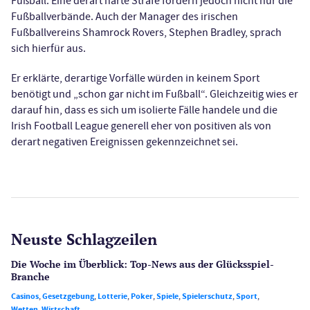
Fußball. Eine derart harte Strafe fordern jedoch nicht nur die
Fußballverbände. Auch der Manager des irischen
Fußballvereins Shamrock Rovers, Stephen Bradley, sprach
sich hierfür aus.
Er erklärte, derartige Vorfälle würden in keinem Sport
benötigt und „schon gar nicht im Fußball“. Gleichzeitig wies er
darauf hin, dass es sich um isolierte Fälle handele und die
Irish Football League generell eher von positiven als von
derart negativen Ereignissen gekennzeichnet sei.
Neuste Schlagzeilen
Die Woche im Überblick: Top-News aus der Glücksspiel-
Branche
Casinos
,
Gesetzgebung
,
Lotterie
,
Poker
,
Spiele
,
Spielerschutz
,
Sport
,
Wetten
,
Wirtschaft