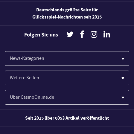
Deutschlands größte Seite für
Glücksspiel-Nachrichten seit 2015
Folgen Sie uns
News-Kategorien
Casinos
Weitere Seiten
Wirtschaft
Paypal Casinos
Spiele
Über CasinoOnline.de
Novoline Casinos
Poker
Über Uns
Merkur Casinos
Seit 2015 über 6053 Artikel veröffentlicht
Sport
Unsere Experten
Spielautomaten
Gesetzgebung