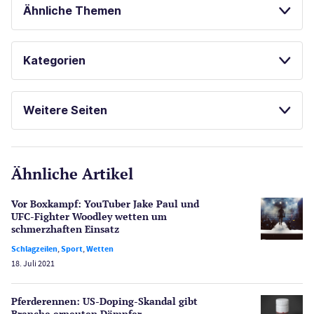
Ähnliche Themen
SPIELAUTOMATEN ONLINE SPIELEN
Kategorien
KOSTENLOSE SPIELE
Casinos
Weitere Seiten
E-Sport
CasinoOnline.de
Ähnliche Artikel
Gesetzgebung
Echtgeld
Vor Boxkampf: YouTuber Jake Paul und
Lotterie
UFC-Fighter Woodley wetten um
PayPal Casinos
schmerzhaften Einsatz
Schlagzeilen
,
Sport
,
Wetten
Poker
18. Juli 2021
Novoline Casinos
Schlagzeilen
Pferderennen: US-Doping-Skandal gibt
Merkur Casinos
Branche erneuten Dämpfer