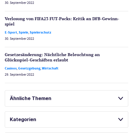
30. September 2022
Verlosung von FIFA23 FUT-Packs: Kritik an DFB-Gewinn­
spiel
E-Sport
,
Spiele
,
Spielerschutz
30. September 2022
Gesetzes­änderung: Nächtliche Beleuch­tung an
Glücksspiel-Geschäften erlaubt
Casinos
,
Gesetzgebung
,
Wirtschaft
29. September 2022
Ähnliche Themen
SPIELAUTOMATEN
GLÜCKSSPIEL ONLINE
Kategorien
KENO SPIELEN