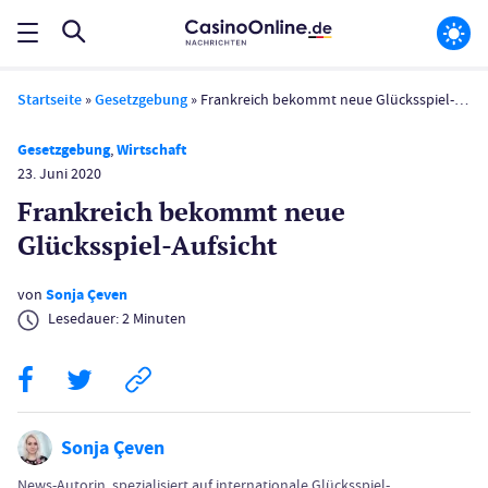
Startseite
»
Gesetzgebung
»
Frankreich bekommt neue Glücksspiel-Aufsicht
Gesetzgebung
,
Wirtschaft
23. Juni 2020
Frankreich bekommt neue
Glücksspiel-Aufsicht
von
Sonja Çeven
Lesedauer:
2
Minuten
Sonja Çeven
News-Autorin, spezialisiert auf internationale Glücksspiel-