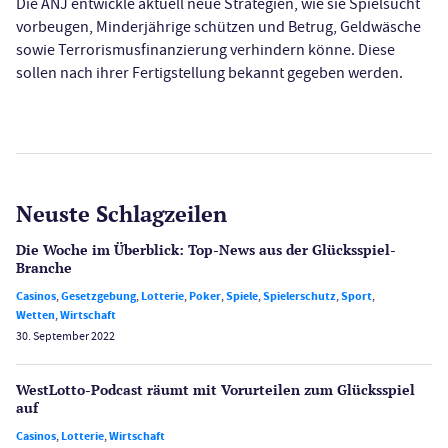
Die ANJ entwickle aktuell neue Strategien, wie sie Spielsucht
vorbeugen, Minderjährige schützen und Betrug, Geldwäsche
sowie Terrorismusfinanzierung verhindern könne. Diese
sollen nach ihrer Fertigstellung bekannt gegeben werden.
Neuste Schlagzeilen
Die Woche im Überblick: Top-News aus der Glücksspiel-
Branche
Casinos
,
Gesetzgebung
,
Lotterie
,
Poker
,
Spiele
,
Spielerschutz
,
Sport
,
Wetten
,
Wirtschaft
30. September 2022
WestLotto-Podcast räumt mit Vorurteilen zum Glücksspiel
auf
Casinos
,
Lotterie
,
Wirtschaft