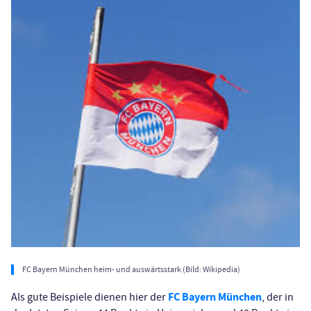
FC Bayern München heim- und auswärtsstark (Bild: Wikipedia)
FC Bayern München
Als gute Beispiele dienen hier der
, der in