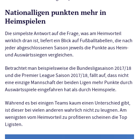
Nationalligen punkten mehr in
Heimspielen
Die simpelste Antwort auf die Frage, was am Heimvorteil
wirklich dran ist, liefert ein Blick auf Fußballtabellen, die nach
jeder abgeschlossenen Saison jeweils die Punkte aus Heim-
und Auswärtssiegen vergleichen.
Betrachtet man beispielsweise die Bundesligasaison 2017/18
und die Premier League Saison 2017/18, fällt auf, dass nicht
eine einzige Mannschaft der beiden Ligen mehr Punkte durch
Auswärtsspiele eingefahren hat als durch Heimspiele.
Während es bei einigen Teams kaum einen Unterschied gibt,
ist dieser bei vielen anderen wahrlich nicht zu leugnen. Am
wenigsten vom Heimvorteil zu profitieren scheinen die Top
Ligisten.