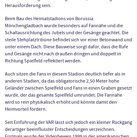
Herausforderung sein.
Beim Bau des Heimatstadions von Borussia
Mönchengladbach wurde besonders auf Fannähe und die
Schallausrichtung des Jubels und der Gesänge geachtet. Die
steile Stehplatztribüne befindet sich vor einer Betonwand und
unter einem Dach. Diese Bauweise sorgt dafür, dass die Rufe
und Gesänge nicht nach draußen dringen und doppelt in
Richtung Spielfeld reflektiert werden.
Auch sitzen die Fans in diesem Stadion deutlich tiefer als in
anderen Stadien, da das obligatorische 2,50 Meter hohe
Geländer zwischen Spielfeld und Fans in einen Graben gesetzt
wurde, der das gesamte Spielfeld umrundet. Die Fannähe
wird so rein physikalisch erhöht und könnte damit den
Heimvorteil fördern.
Seit Einführung der VAR lässt sich jedoch ein kleiner Rückgang
derartiger beeinflusster Entscheidungen verzeichnen.
Erstmals wurde der Videobeweis 1999 in der amerikanischen