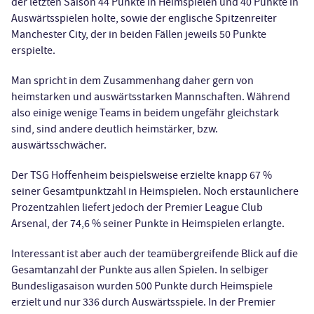
der letzten Saison 44 Punkte in Heimspielen und 40 Punkte in
Auswärtsspielen holte, sowie der englische Spitzenreiter
Manchester City, der in beiden Fällen jeweils 50 Punkte
erspielte.
Man spricht in dem Zusammenhang daher gern von
heimstarken und auswärtsstarken Mannschaften. Während
also einige wenige Teams in beidem ungefähr gleichstark
sind, sind andere deutlich heimstärker, bzw.
auswärtsschwächer.
Der TSG Hoffenheim beispielsweise erzielte knapp 67 %
seiner Gesamtpunktzahl in Heimspielen. Noch erstaunlichere
Prozentzahlen liefert jedoch der Premier League Club
Arsenal, der 74,6 % seiner Punkte in Heimspielen erlangte.
Interessant ist aber auch der teamübergreifende Blick auf die
Gesamtanzahl der Punkte aus allen Spielen. In selbiger
Bundesligasaison wurden 500 Punkte durch Heimspiele
erzielt und nur 336 durch Auswärtsspiele. In der Premier