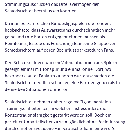
Stimmungsausdrücken das Urteilsvermögen der
Schiedsrichter beeinflussen könnten.
Da man bei zahlreichen Bundesligaspielen die Tendenz
beobachtete, dass Auswärtsteams durchschnittlich mehr
gelbe und rote Karten entgegennehmen müssen als
Heimteams, testete das Forschungsteam eine Gruppe von
Schiedsrichtern auf deren Beeinflussbarkeit durch Fans.
Den Schiedsrichtern wurden Videoaufnahmen aus Spielen
gezeigt, einmal mit Tonspur und einmal ohne. Dort, wo
besonders lauter Fanlärm zu hören war, entschieden die
Schiedsrichter deutlich schneller, eine Karte zu geben als in
denselben Situationen ohne Ton.
Schiedsrichter nehmen daher regelmäßig an mentalen
Trainingseinheiten teil, in welchen insbesondere die
Konzentrationsfähigkeit gestärkt werden soll. Doch ein
perfekter Unparteiischer zu sein, gänzlich ohne Beeinflussung
durch emotionsgeladene Fangeräusche, kann eine große