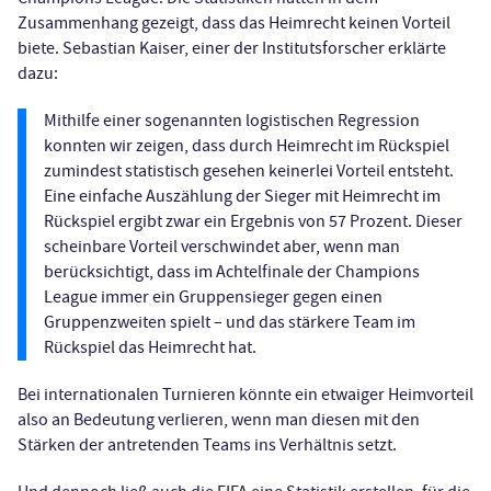
Zusammenhang gezeigt, dass das Heimrecht keinen Vorteil
biete. Sebastian Kaiser, einer der Institutsforscher erklärte
dazu:
Mithilfe einer sogenannten logistischen Regression
konnten wir zeigen, dass durch Heimrecht im Rückspiel
zumindest statistisch gesehen keinerlei Vorteil entsteht.
Eine einfache Auszählung der Sieger mit Heimrecht im
Rückspiel ergibt zwar ein Ergebnis von 57 Prozent. Dieser
scheinbare Vorteil verschwindet aber, wenn man
berücksichtigt, dass im Achtelfinale der Champions
League immer ein Gruppensieger gegen einen
Gruppenzweiten spielt – und das stärkere Team im
Rückspiel das Heimrecht hat.
Bei internationalen Turnieren könnte ein etwaiger Heimvorteil
also an Bedeutung verlieren, wenn man diesen mit den
Stärken der antretenden Teams ins Verhältnis setzt.