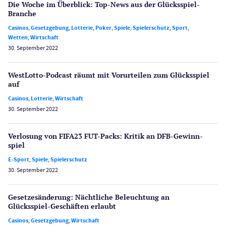
Die Woche im Überblick: Top-News aus der Glücksspiel-
Branche
Casinos
,
Gesetzgebung
,
Lotterie
,
Poker
,
Spiele
,
Spielerschutz
,
Sport
,
Wetten
,
Wirtschaft
30. September 2022
WestLotto-Podcast räumt mit Vorurteilen zum Glücksspiel
auf
Casinos
,
Lotterie
,
Wirtschaft
30. September 2022
Verlosung von FIFA23 FUT-Packs: Kritik an DFB-Gewinn­
spiel
E-Sport
,
Spiele
,
Spielerschutz
30. September 2022
Gesetzes­änderung: Nächtliche Beleuch­tung an
Glücksspiel-Geschäften erlaubt
Casinos
,
Gesetzgebung
,
Wirtschaft