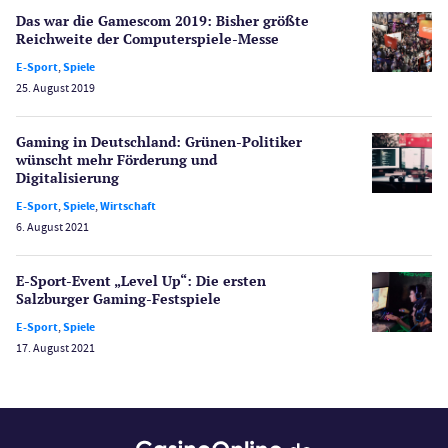
Das war die Gamescom 2019: Bisher größte
Schlagzeilen
Reichweite der Computerspiele-Messe
Merkur Casinos
E-Sport
,
Spiele
Spiele
25. August 2019
Spielautomaten
Spielerschutz
Gaming in Deutschland: Grünen-Politiker
Casino Testberichte
wünscht mehr Förderung und
Digitalisierung
Sport
E-Sport
,
Spiele
,
Wirtschaft
Bonus Ohne Einzahlung
6. August 2021
Wetten
Slot Freispiele
E-Sport-Event „Level Up“: Die ersten
Salzburger Gaming-Festspiele
Wirtschaft
E-Sport
,
Spiele
17. August 2021