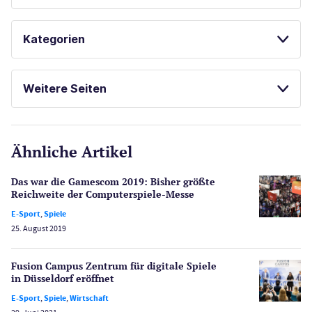
SPIELAUTOMATEN ONLINE SPIELEN
Kategorien
KOSTENLOSE SPIELE
Casinos
Weitere Seiten
E-Sport
CasinoOnline.de
Ähnliche Artikel
Gesetzgebung
Echtgeld
Das war die Gamescom 2019: Bisher größte
Lotterie
Reichweite der Computerspiele-Messe
PayPal Casinos
E-Sport
,
Spiele
25. August 2019
Poker
Novoline Casinos
Fusion Campus Zentrum für digitale Spiele
Schlagzeilen
in Düsseldorf eröffnet
Merkur Casinos
E-Sport
,
Spiele
,
Wirtschaft
Spiele