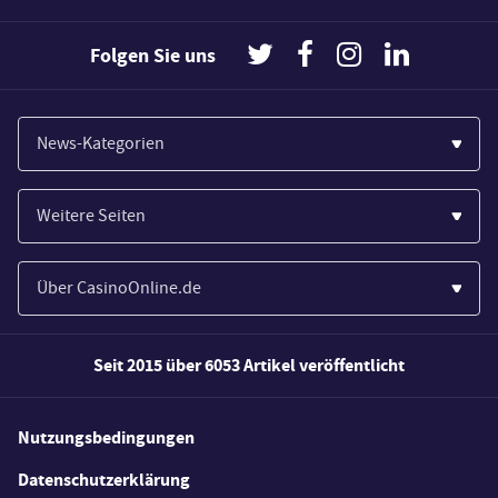
Folgen Sie uns
News-Kategorien
Casinos
Weitere Seiten
Wirtschaft
Paypal Casinos
Spiele
Über CasinoOnline.de
Novoline Casinos
Poker
Über Uns
Merkur Casinos
Seit 2015 über 6053 Artikel veröffentlicht
Sport
Unsere Experten
Spielautomaten
Gesetzgebung
Wie wir bewerten
Nutzungsbedingungen
Casino Testberichte
Schlagzeilen
FAQs
Datenschutzerklärung
Casino Bonus Angebote