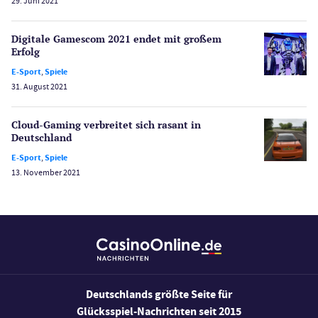
29. Juni 2021
Spielautomaten
Spielerschutz
Digitale Gamescom 2021 endet mit großem
Casino Testberichte
Erfolg
E-Sport
,
Spiele
Sport
31. August 2021
Bonus Ohne Einzahlung
Wetten
Cloud-Gaming verbreitet sich rasant in
Slot Freispiele
Deutschland
Wirtschaft
E-Sport
,
Spiele
13. November 2021
Deutschlands größte Seite für
Glücksspiel-Nachrichten seit 2015