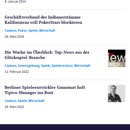
8. Januar 2014
Poker
Novoline Casinos
Geschäftsverband der Indianerstämme
Schlagzeilen
Kaliforniens will PokerStars blockieren
Merkur Casinos
Casinos
,
Poker
,
Spiele
,
Wirtschaft
Spiele
26. März 2014
Spielautomaten
Spielerschutz
Die Woche im Überblick: Top-News aus der
Casino Testberichte
Glücksspiel-Branche
Casinos
,
Gesetzgebung
,
Spiele
,
Spielerschutz
,
Wirtschaft
Sport
11. Februar 2022
Bonus Ohne Einzahlung
Wetten
Berliner Spiele­entwickler Gamomat holt
Slot Freispiele
Tipico-Manager ins Boot
Wirtschaft
Casinos
,
Spiele
,
Wirtschaft
16. März 2022