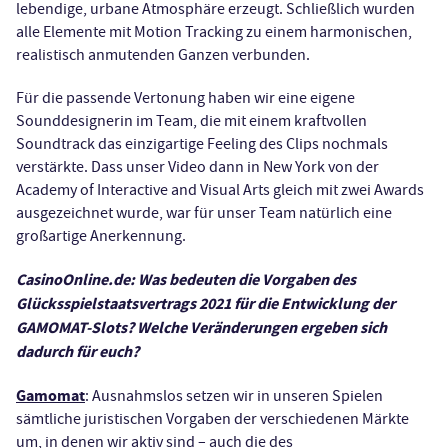
lebendige, urbane Atmosphäre erzeugt. Schließlich wurden
alle Elemente mit Motion Tracking zu einem harmonischen,
realistisch anmutenden Ganzen verbunden.
Für die passende Vertonung haben wir eine eigene
Sounddesignerin im Team, die mit einem kraftvollen
Soundtrack das einzigartige Feeling des Clips nochmals
verstärkte. Dass unser Video dann in New York von der
Academy of Interactive and Visual Arts gleich mit zwei Awards
ausgezeichnet wurde, war für unser Team natürlich eine
großartige Anerkennung.
CasinoOnline.de:
Was bedeuten die Vorgaben des
Glücksspielstaatsvertrags 2021 für die Entwicklung der
GAMOMAT-Slots? Welche Veränderungen ergeben sich
dadurch für euch?
Gamomat
: Ausnahmslos setzen wir in unseren Spielen
sämtliche juristischen Vorgaben der verschiedenen Märkte
um, in denen wir aktiv sind – auch die des