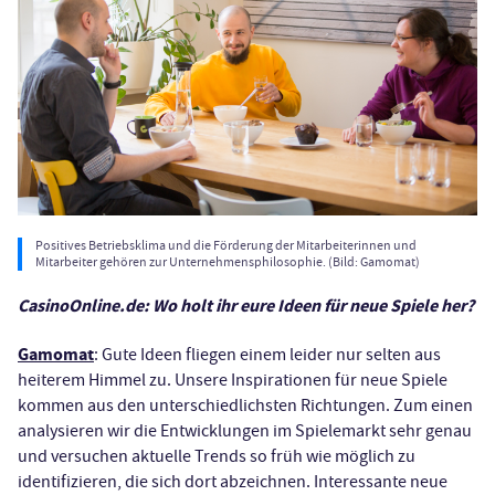
Positives Betriebsklima und die Förderung der Mitarbeiterinnen und
Mitarbeiter gehören zur Unternehmensphilosophie. (Bild: Gamomat)
CasinoOnline.de: Wo holt ihr eure Ideen für neue Spiele her?
Gamomat
: Gute Ideen fliegen einem leider nur selten aus
heiterem Himmel zu. Unsere Inspirationen für neue Spiele
kommen aus den unterschiedlichsten Richtungen. Zum einen
analysieren wir die Entwicklungen im Spielemarkt sehr genau
und versuchen aktuelle Trends so früh wie möglich zu
identifizieren, die sich dort abzeichnen. Interessante neue