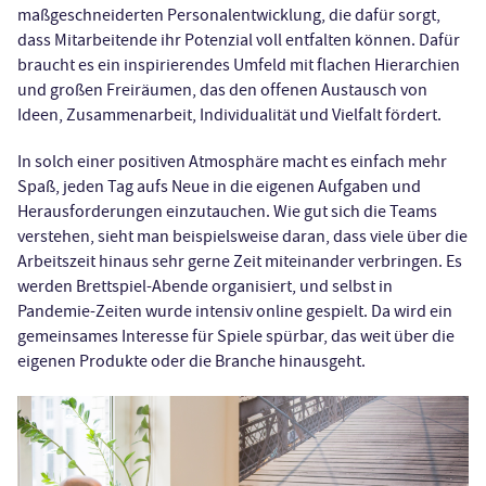
maßgeschneiderten Personalentwicklung, die dafür sorgt,
dass Mitarbeitende ihr Potenzial voll entfalten können. Dafür
braucht es ein inspirierendes Umfeld mit flachen Hierarchien
und großen Freiräumen, das den offenen Austausch von
Ideen, Zusammenarbeit, Individualität und Vielfalt fördert.
In solch einer positiven Atmosphäre macht es einfach mehr
Spaß, jeden Tag aufs Neue in die eigenen Aufgaben und
Herausforderungen einzutauchen. Wie gut sich die Teams
verstehen, sieht man beispielsweise daran, dass viele über die
Arbeitszeit hinaus sehr gerne Zeit miteinander verbringen. Es
werden Brettspiel-Abende organisiert, und selbst in
Pandemie-Zeiten wurde intensiv online gespielt. Da wird ein
gemeinsames Interesse für Spiele spürbar, das weit über die
eigenen Produkte oder die Branche hinausgeht.