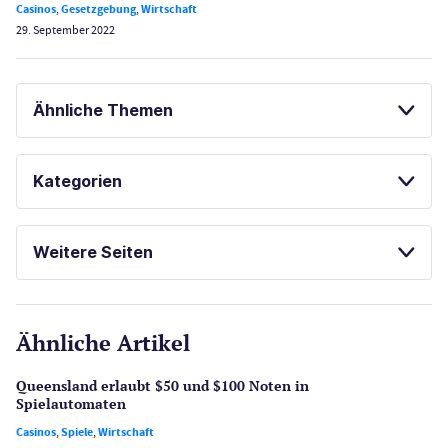
Casinos
,
Gesetzgebung
,
Wirtschaft
29. September 2022
Ähnliche Themen
GLÜCKSSPIEL ONLINE
Kategorien
SPIELAUTOMATEN ONLINE SPIELEN
Casinos
LAS VEGAS GUIDE
KOSTENLOSE SPIELE
Weitere Seiten
FREISPIELE OHNE EINZAHLUNG
E-Sport
CasinoOnline.de
Ähnliche Artikel
Gesetzgebung
Echtgeld
Queensland erlaubt $50 und $100 Noten in
Lotterie
Spielautomaten
PayPal Casinos
Casinos
,
Spiele
,
Wirtschaft