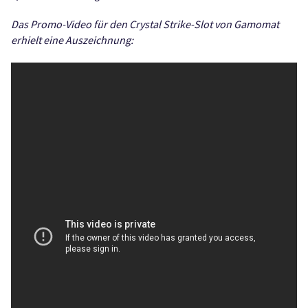
Das Promo-Video
für den Crystal Strike-Slot von Gamomat
erhielt eine Auszeichnung: