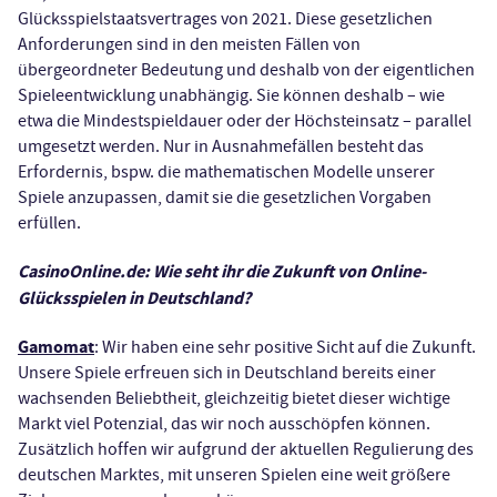
Glücksspielstaatsvertrages von 2021. Diese gesetzlichen
Anforderungen sind in den meisten Fällen von
übergeordneter Bedeutung und deshalb von der eigentlichen
Spieleentwicklung unabhängig. Sie können deshalb – wie
etwa die Mindestspieldauer oder der Höchsteinsatz – parallel
umgesetzt werden. Nur in Ausnahmefällen besteht das
Erfordernis, bspw. die mathematischen Modelle unserer
Spiele anzupassen, damit sie die gesetzlichen Vorgaben
erfüllen.
CasinoOnline.de:
Wie seht ihr die Zukunft von Online-
Glücksspielen in Deutschland?
Gamomat
: Wir haben eine sehr positive Sicht auf die Zukunft.
Unsere Spiele erfreuen sich in Deutschland bereits einer
wachsenden Beliebtheit, gleichzeitig bietet dieser wichtige
Markt viel Potenzial, das wir noch ausschöpfen können.
Zusätzlich hoffen wir aufgrund der aktuellen Regulierung des
deutschen Marktes, mit unseren Spielen eine weit größere