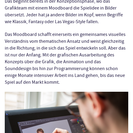
Das beginnt bereits in der Konzeptionsphase, wo das
Grafikteam mit einem Moodboard die Spielidee in Bilder
übersetzt. Jeder hat ja andere Bilder im Kopf, wenn Begriffe
wie Klassik, Fantasy oder Las Vegas-Style fallen.
Das Moodboard schafft einerseits ein gemeinsames visuelles
Verständnis vom thematischen Ansatz und weist gleichzeitig
in die Richtung, in die sich das Spiel entwickeln soll. Aber das
ist nur der Anfang. Mit der grafischen Ausarbeitung des
Konzepts über die Grafik, die Animation und das
Sounddesign bis hin zur Programmierung können schon
einige Monate intensiver Arbeit ins Land gehen, bis das neue
Spiel auf den Markt kommt.