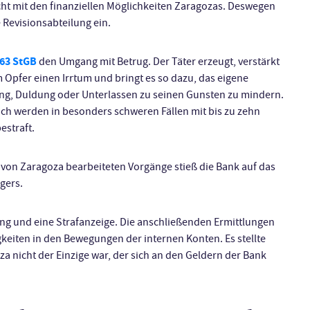
t mit den finanziellen Möglichkeiten Zaragozas. Deswegen
e Revisionsabteilung ein.
263 StGB
den Umgang mit Betrug. Der Täter erzeugt, verstärkt
m Opfer einen Irrtum und bringt es so dazu, das eigene
g, Duldung oder Unterlassen zu seinen Gunsten zu mindern.
ch werden in besonders schweren Fällen mit bis zu zehn
estraft.
 von Zaragoza bearbeiteten Vorgänge stieß die Bank auf das
gers.
ung und eine Strafanzeige. Die anschließenden Ermittlungen
gkeiten in den Bewegungen der internen Konten. Es stellte
za nicht der Einzige war, der sich an den Geldern der Bank