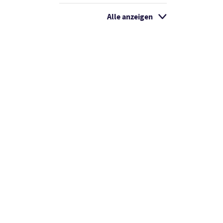
Alle anzeigen
Merkur Casinos
Wirtschaft
Spielautomaten
Casino Testberichte
Bonus Ohne Einzahlung
Slot Freispiele