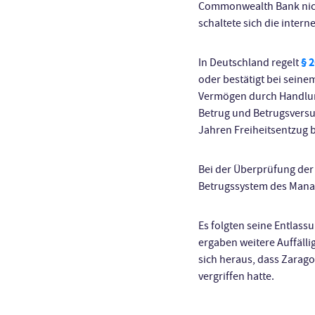
Commonwealth Bank nich
schaltete sich die intern
§ 
In Deutschland regelt
oder bestätigt bei seine
Vermögen durch Handlun
Betrug und Betrugsversu
Jahren Freiheitsentzug b
Bei der Überprüfung der
Betrugssystem des Mana
Es folgten seine Entlass
ergaben weitere Auffälli
sich heraus, dass Zarago
vergriffen hatte.