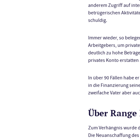
anderem Zugriff auf inte
betrügerischen Aktivität
schuldig.
Immer wieder, so belegen
Arbeitgebers, um private 
deutlich zu hohe Beträge
privates Konto erstatten 
In über 90 Fällen habe er
in die Finanzierung sein
zweifache Vater aber au
Über Range 
Zum Verhängnis wurde d
Die Neuanschaffung des 