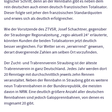
logischer Schritt, denn an der Rennbahn gibt es neben dem
rein deutschen auch einen deutsch-französischen Totalisator.
Dieser folgte seit jeher den französischen Standardquoten
und erwies sich als deutlich erfolgreicher.
Wie der Vorsitzende des ZTVSR, Josef Schachtner, gegenüber
der Straubinger Regionalzeitung „regio-aktuell 24“ erläuterte,
könnten Kunden die beiden Totalisatoren jetzt deutlich
besser vergleichen. Für Wetter sei es „verwirrend“ gewesen,
derart divergierende Zahlen am selben Ort vorzufinden.
Der Zucht- und Trabrennverein Straubing ist der älteste
Trabrennverein in ganz Deutschland. Jedes Jahr werden dort
20 Renntage mit durchschnittlich jeweils zehn Rennen
veranstaltet. Neben der Rennbahn in Straubing gibt es weitere
neun Trabrennbahnen in der Bundesrepublik, die meisten
davon in NRW. Eine deutlich größere Anzahl aller deutschen
Rennbahnen sind jedoch Galopprennbahnen, von denen es
insgesamt 20 gibt.