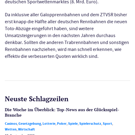
deutschen Sportwettenmarktes (8. Mrd. Euro).
Da inklusive aller Galopprennbahnen und dem ZTVSR bisher
erst knapp die Hälfte aller deutschen Rennbahnen die neuen
Toto-Abzüge eingeführt haben, sind weitere
Umsatzsteigerungen in den nächsten Jahren durchaus
denkbar. Sollten die anderen Trabrennbahnen und sonstigen
Rennbahnen nachziehen, wird man schnell erkennen, wie
effektiv die verbesserten Quoten wirklich sind.
Neuste Schlagzeilen
Die Woche im Überblick: Top-News aus der Glücksspiel-
Branche
Casinos
,
Gesetzgebung
,
Lotterie
,
Poker
,
Spiele
,
Spielerschutz
,
Sport
,
Wetten
,
Wirtschaft