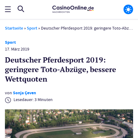
Startseite
»
Sport
»
Deutscher Pferdesport 2019: geringere Toto-Abzüge, bessere Wettquoten
Sport
17. März 2019
Deutscher Pferdesport 2019:
geringere Toto-Abzüge, bessere
Wettquoten
von
Sonja Çeven
Lesedauer:
3
Minuten