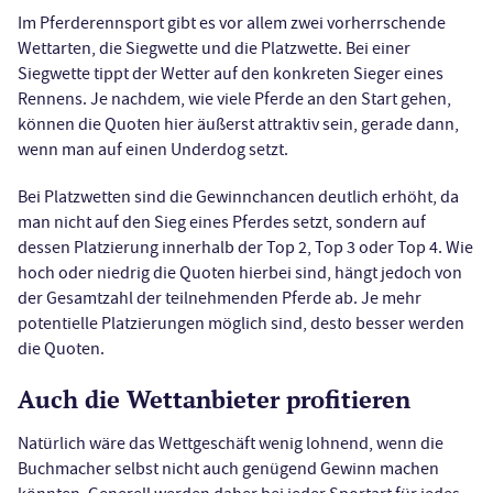
Im Pferderennsport gibt es vor allem zwei vorherrschende
Wettarten, die Siegwette und die Platzwette. Bei einer
Siegwette tippt der Wetter auf den konkreten Sieger eines
Rennens. Je nachdem, wie viele Pferde an den Start gehen,
können die Quoten hier äußerst attraktiv sein, gerade dann,
wenn man auf einen Underdog setzt.
Bei Platzwetten sind die Gewinnchancen deutlich erhöht, da
man nicht auf den Sieg eines Pferdes setzt, sondern auf
dessen Platzierung innerhalb der Top 2, Top 3 oder Top 4. Wie
hoch oder niedrig die Quoten hierbei sind, hängt jedoch von
der Gesamtzahl der teilnehmenden Pferde ab. Je mehr
potentielle Platzierungen möglich sind, desto besser werden
die Quoten.
Auch die Wettanbieter profitieren
Natürlich wäre das Wettgeschäft wenig lohnend, wenn die
Buchmacher selbst nicht auch genügend Gewinn machen