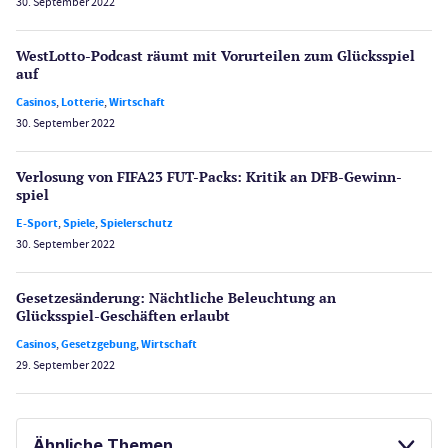
30. September 2022
WestLotto-Podcast räumt mit Vorurteilen zum Glücksspiel
auf
Casinos
,
Lotterie
,
Wirtschaft
30. September 2022
Verlosung von FIFA23 FUT-Packs: Kritik an DFB-Gewinn­
spiel
E-Sport
,
Spiele
,
Spielerschutz
30. September 2022
Gesetzes­änderung: Nächtliche Beleuch­tung an
Glücksspiel-Geschäften erlaubt
Casinos
,
Gesetzgebung
,
Wirtschaft
29. September 2022
Ähnliche Themen