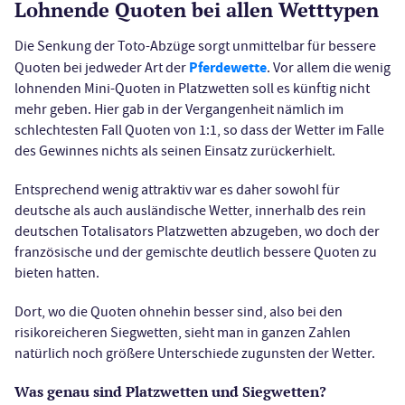
Lohnende Quoten bei allen Wetttypen
Die Senkung der Toto-Abzüge sorgt unmittelbar für bessere
Pferdewette
Quoten bei jedweder Art der
. Vor allem die wenig
lohnenden Mini-Quoten in Platzwetten soll es künftig nicht
mehr geben. Hier gab in der Vergangenheit nämlich im
schlechtesten Fall Quoten von 1:1, so dass der Wetter im Falle
des Gewinnes nichts als seinen Einsatz zurückerhielt.
Entsprechend wenig attraktiv war es daher sowohl für
deutsche als auch ausländische Wetter, innerhalb des rein
deutschen Totalisators Platzwetten abzugeben, wo doch der
französische und der gemischte deutlich bessere Quoten zu
bieten hatten.
Dort, wo die Quoten ohnehin besser sind, also bei den
risikoreicheren Siegwetten, sieht man in ganzen Zahlen
natürlich noch größere Unterschiede zugunsten der Wetter.
Was genau sind Platzwetten und Siegwetten?