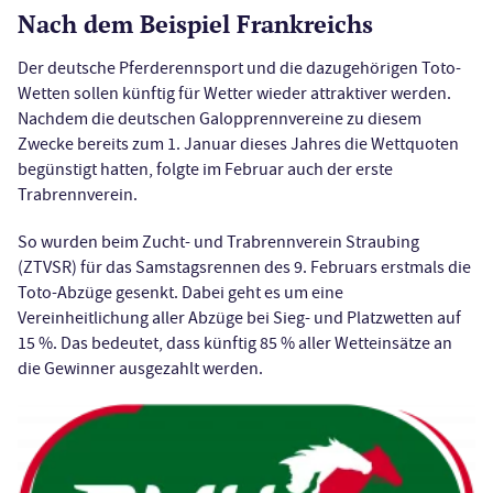
Nach dem Beispiel Frankreichs
Der deutsche Pferderennsport und die dazugehörigen Toto-
Wetten sollen künftig für Wetter wieder attraktiver werden.
Nachdem die deutschen Galopprennvereine zu diesem
Zwecke bereits zum 1. Januar dieses Jahres die Wettquoten
begünstigt hatten, folgte im Februar auch der erste
Trabrennverein.
So wurden beim Zucht- und Trabrennverein Straubing
(ZTVSR) für das Samstagsrennen des 9. Februars erstmals die
Toto-Abzüge gesenkt. Dabei geht es um eine
Vereinheitlichung aller Abzüge bei Sieg- und Platzwetten auf
15 %. Das bedeutet, dass künftig 85 % aller Wetteinsätze an
die Gewinner ausgezahlt werden.