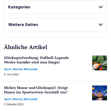
MOBILE CASINO APPS
Kategorien
GLÜCKSSPIEL ONLINE
SPORTWETTEN
Casinos
ONLINE SPORTWETTEN
Weitere Seiten
BONUS OHNE EINZAHLUNG
E-Sport
CasinoOnline.de
Ähnliche Artikel
Gesetzgebung
Echtgeld
Glücksspiel­werbung: Fußball-Legende
Lotterie
Wesley Sneijder wird zum Sänger
PayPal Casinos
Sport
,
Wetten
,
Wirtschaft
4. Juni 2021
Poker
Novoline Casinos
Mickey Mouse und Glücks­spiel: Steigt
Schlagzeilen
Disney ins Sport­wetten-Geschäft ein?
Merkur Casinos
Sport
,
Wetten
,
Wirtschaft
Spiele
3. Oktober 2021
Spielautomaten