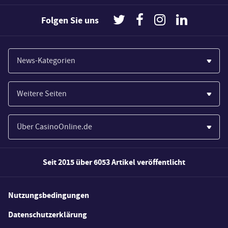
Folgen Sie uns
News-Kategorien
Casinos
Weitere Seiten
Wirtschaft
Paypal Casinos
Spiele
Über CasinoOnline.de
Novoline Casinos
Poker
Über Uns
Merkur Casinos
Seit 2015 über 6053 Artikel veröffentlicht
Sport
Unsere Experten
Spielautomaten
Gesetzgebung
Wie wir bewerten
Nutzungsbedingungen
Casino Testberichte
Schlagzeilen
FAQs
Datenschutzerklärung
Casino Bonus Angebote
E-Sport