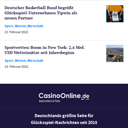
Spielerschutz
Deutscher Basketball Bund begrüßt
Casino Testberichte
Glücksspiel-Unternehmen Tipwin als
neuen Partner
Sport
Sport
,
Wetten
,
Wirtschaft
Bonus Ohne Einzahlung
21. Februar 2022
Wetten
Slot Freispiele
Sportwetten-Boom in New York: 2,4 Mrd.
USD Wetteinsätze seit Jahresbeginn
Wirtschaft
Sport
,
Wetten
,
Wirtschaft
23. Februar 2022
Deutschlands größte Seite für
Glücksspiel-Nachrichten seit 2015