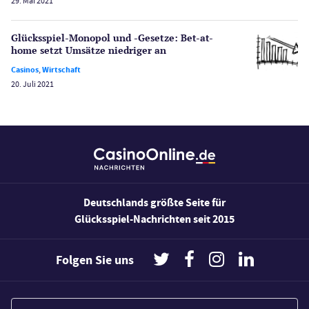
29. Mai 2021
Bonus Ohne Einzahlung
Wetten
Glücksspiel-Monopol und -Gesetze: Bet-at-
Slot Freispiele
home setzt Umsätze niedriger an
Wirtschaft
Casinos
,
Wirtschaft
20. Juli 2021
Deutschlands größte Seite für
Glücksspiel-Nachrichten seit 2015
Folgen Sie uns