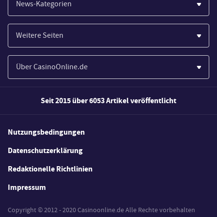
News-Kategorien
Casinos
Weitere Seiten
Wirtschaft
Paypal Casinos
Spiele
Über CasinoOnline.de
Novoline Casinos
Poker
Über Uns
Merkur Casinos
Seit 2015 über 6053 Artikel veröffentlicht
Sport
Unsere Experten
Spielautomaten
Gesetzgebung
Wie wir bewerten
Nutzungsbedingungen
Casino Testberichte
Schlagzeilen
FAQs
Datenschutzerklärung
Casino Bonus Angebote
E-Sport
Redaktionelle Richtlinien
Kostenlose Spiele
Lotterie
Impressum
Spielerschutz
Copyright © 2012 - 2020 Casinoonline.de Alle Rechte vorbehalten