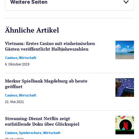
Weitere Seiten
E-Sport
CasinoOnline.de
Ähnliche Artikel
Gesetzgebung
Echtgeld
Vietnam: Erstes Casino mit einheimischen
Lotterie
Gästen veröffentlicht Halbjahres­zahlen
PayPal Casinos
Casinos
,
Wirtschaft
6. Oktober 2019
Poker
Novoline Casinos
Merkur Spielbank Magdeburg ab heute
Schlagzeilen
geöffnet
Merkur Casinos
Casinos
,
Wirtschaft
Spiele
21. Mai 2021
Spielautomaten
Spielerschutz
Streaming-Dienst Netflix zeigt
Casino Testberichte
enthüllende Doku über Glücksspiel
Casinos
,
Spielerschutz
,
Wirtschaft
Sport