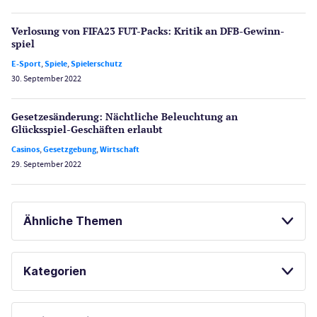
Verlosung von FIFA23 FUT-Packs: Kritik an DFB-Gewinn­
spiel
E-Sport
,
Spiele
,
Spielerschutz
30. September 2022
Gesetzes­änderung: Nächtliche Beleuch­tung an
Glücksspiel-Geschäften erlaubt
Casinos
,
Gesetzgebung
,
Wirtschaft
29. September 2022
Ähnliche Themen
GLÜCKSSPIEL ONLINE
MERKUR CASINOS
Kategorien
Casinos