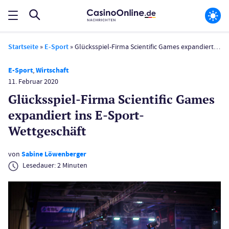
Startseite
»
E-Sport
»
Glücksspiel-Firma Scientific Games expandiert ins E-Sport-Wettgeschäft
E-Sport
,
Wirtschaft
11. Februar 2020
Glücksspiel-Firma Scientific Games
expandiert ins E-Sport-
Wettgeschäft
von
Sabine Löwenberger
Lesedauer:
2
Minuten