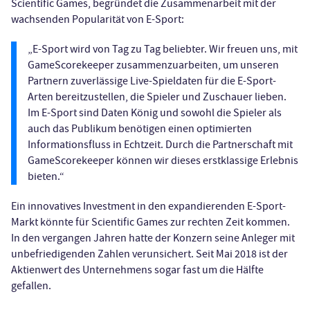
Scientific Games, begründet die Zusammenarbeit mit der
wachsenden Popularität von E-Sport:
„E-Sport wird von Tag zu Tag beliebter. Wir freuen uns, mit
GameScorekeeper zusammenzuarbeiten, um unseren
Partnern zuverlässige Live-Spieldaten für die E-Sport-
Arten bereitzustellen, die Spieler und Zuschauer lieben.
Im E-Sport sind Daten König und sowohl die Spieler als
auch das Publikum benötigen einen optimierten
Informationsfluss in Echtzeit. Durch die Partnerschaft mit
GameScorekeeper können wir dieses erstklassige Erlebnis
bieten.“
Ein innovatives Investment in den expandierenden E-Sport-
Markt könnte für Scientific Games zur rechten Zeit kommen.
In den vergangen Jahren hatte der Konzern seine Anleger mit
unbefriedigenden Zahlen verunsichert. Seit Mai 2018 ist der
Aktienwert des Unternehmens sogar fast um die Hälfte
gefallen.