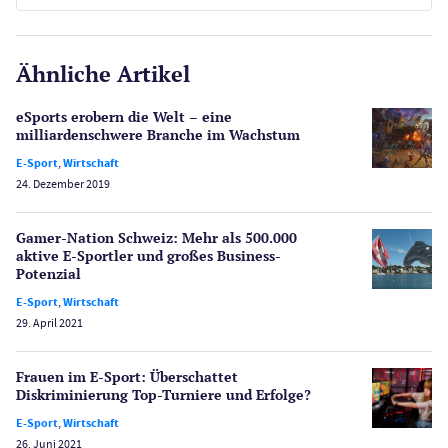
KOSTENLOSE SPIELE
E-Sport
CasinoOnline.de
Ähnliche Artikel
Gesetzgebung
Echtgeld
eSports erobern die Welt – eine
Lotterie
milliardenschwere Branche im Wachstum
PayPal Casinos
E-Sport
,
Wirtschaft
24. Dezember 2019
Poker
Novoline Casinos
Gamer-Nation Schweiz: Mehr als 500.000
Schlagzeilen
aktive E-Sportler und großes Business-
Merkur Casinos
Potenzial
Spiele
E-Sport
,
Wirtschaft
Spielautomaten
29. April 2021
Spielerschutz
Casino Testberichte
Frauen im E-Sport: Überschattet
Diskriminierung Top-Turniere und Erfolge?
Sport
E-Sport
,
Wirtschaft
Bonus Ohne Einzahlung
26. Juni 2021