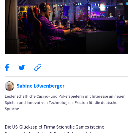
Sabine Löwenberger
Leidenschaftliche Casino- und Pokerspielerin mit Interesse an neuen
Spielen und innovativen Technologien. Passion für die deutsche
Sprache.
Die US-Glücksspiel-Firma Scientific Games ist eine