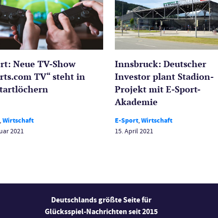
rt: Neue TV-Show
Innsbruck: Deutscher
rts.com TV“ steht in
Investor plant Stadion-
tartlöchern
Projekt mit E-Sport-
Akademie
,
Wirtschaft
E-Sport
,
Wirtschaft
uar 2021
15. April 2021
Deutschlands größte Seite für
Glücksspiel-Nachrichten seit 2015