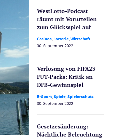
WestLotto-Podcast
räumt mit Vorurteilen
zum Glücksspiel auf
Casinos
,
Lotterie
,
Wirtschaft
30. September 2022
Verlosung von FIFA23
FUT-Packs: Kritik an
DFB-Gewinn­spiel
E-Sport
,
Spiele
,
Spielerschutz
30. September 2022
Gesetzes­änderung:
Nächtliche Beleuch­tung