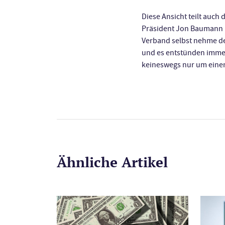
Diese Ansicht teilt auch
Präsident Jon Baumann b
Verband selbst nehme den
und es entstünden immer
keineswegs nur um eine
Ähnliche Artikel