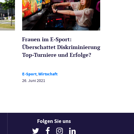
Frauen im E-Sport:
Überschattet Diskriminierung
Top-Turniere und Erfolge?
E-Sport
,
Wirtschaft
26. Juni 2021
Folgen Sie uns