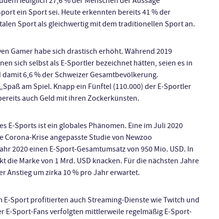
zudem lediglich 27,6 % der Menschen der Aussage
port ein Sport sei. Heute erkennten bereits 41 % der
alen Sport als gleichwertig mit dem traditionellen Sport an.
iven Gamer habe sich drastisch erhöht. Während 2019
en sich selbst als E-Sportler bezeichnet hätten, seien es in
 damit 6,6 % der Schweizer Gesamtbevölkerung.
„Spaß am Spiel. Knapp ein Fünftel (110.000) der E-Sportler
bereits auch Geld mit ihren Zockerkünsten.
s E-Sports ist ein globales Phänomen. Eine im Juli 2020
die Corona-Krise angepasste Studie von Newzoo
 Jahr 2020 einen E-Sport-Gesamtumsatz von 950 Mio. USD. In
kt die Marke von 1 Mrd. USD knacken. Für die nächsten Jahre
er Anstieg um zirka 10 % pro Jahr erwartet.
 E-Sport profitierten auch Streaming-Dienste wie Twitch und
 E-Sport-Fans verfolgten mittlerweile regelmäßig E-Sport-