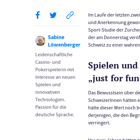
Im Laufe der letzten zwe
und Anerkennung gewonne
Sport-Studie der Zürche
Sabine
der am Donnerstag veröff
Löwenberger
Schweiz zu einer wahre
Leidenschaftliche
Casino- und
Spielen und
Pokerspielerin mit
„just for fun
Interesse an neuen
Spielen und
innovativen
Das Bewusstsein über den
Technologien.
SchweizerInnen hätten ei
Passion für die
hätte dieser Wert noch be
deutsche Sprache.
derjenigen, die den Begr
verringert.