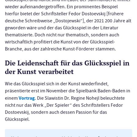
wieder aufeinandergetroffen. Ein prominentes Beispiel
hierfür bietet der Schriftsteller Fedor Dostoevskij [frühere
deutsche Schreibweise „Dostojewski“], der 2021 200 Jahre alt
geworden wäre und der das Glücksspiel in der Literatur
thematisierte. Doch nicht nur thematisch, sondern auch
wirtschaftlich profitiert die Kunst von der Glücksspiel-
Branche, aus der zahlreiche Kunst-Förderer stammen.
Die Leidenschaft für das Glücksspiel in
der Kunst verarbeitet
Wie das Glücksspiel sich in der Kunst wiederfindet,
präsentierte erst im November die Spielbank Baden-Baden in
Vortrag
einem
. Die Slawistin Dr. Regine Nohejl beleuchtete
nicht nur das Werk „Der Spieler“ des Schriftstellers Fedor
Dostoevskij, sondern auch dessen Passion für das
Glücksspiel.