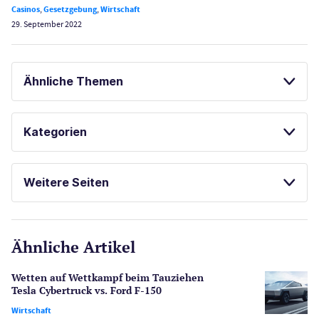
Casinos
,
Gesetzgebung
,
Wirtschaft
29. September 2022
Ähnliche Themen
GLÜCKSSPIEL ONLINE
Kategorien
PLAYTECH CASINOS
Casinos
Weitere Seiten
E-Sport
CasinoOnline.de
Ähnliche Artikel
Gesetzgebung
Echtgeld
Wetten auf Wettkampf beim Tauziehen
Lotterie
Tesla Cybertruck vs. Ford F-150
PayPal Casinos
Wirtschaft