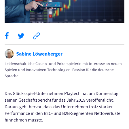
Sabine Löwenberger
Leidenschaftliche Casino- und Pokerspielerin mit Interesse an neuen
Spielen und innovativen Technologien. Passion für die deutsche
Sprache.
Das Glücksspiel-Unternehmen Playtech hat am Donnerstag
seinen Geschäftsbericht für das Jahr 2019 veröffentlicht.
Daraus geht hervor, dass das Unternehmen trotz starker
Performance in den B2C- und B2B-Segmenten Nettoverluste
hinnehmen musste.