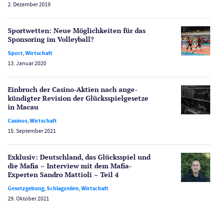
2. Dezember 2019
Poker
Novoline Casinos
Sportwetten: Neue Möglichkeiten für das
Schlagzeilen
Sponsoring im Volleyball?
Merkur Casinos
Sport
,
Wirtschaft
Spiele
13. Januar 2020
Spielautomaten
Spielerschutz
Einbruch der Casino-Aktien nach ange­
Casino Testberichte
kündigter Revision der Glücksspiel­gesetze
in Macau
Sport
Casinos
,
Wirtschaft
Bonus Ohne Einzahlung
15. September 2021
Wetten
Slot Freispiele
Exklusiv: Deutschland, das Glücksspiel und
die Mafia – Interview mit dem Mafia-
Wirtschaft
Experten Sandro Mattioli – Teil 4
Gesetzgebung
,
Schlagzeilen
,
Wirtschaft
29. Oktober 2021