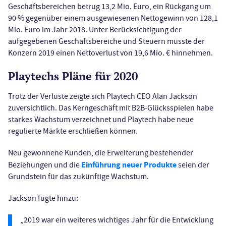
Geschäftsbereichen betrug 13,2 Mio. Euro, ein Rückgang um
90 % gegenüber einem ausgewiesenen Nettogewinn von 128,1
Mio. Euro im Jahr 2018. Unter Berücksichtigung der
aufgegebenen Geschäftsbereiche und Steuern musste der
Konzern 2019 einen Nettoverlust von 19,6 Mio. € hinnehmen.
Playtechs Pläne für 2020
Trotz der Verluste zeigte sich Playtech CEO Alan Jackson
zuversichtlich. Das Kerngeschäft mit B2B-Glücksspielen habe
starkes Wachstum verzeichnet und Playtech habe neue
regulierte Märkte erschließen können.
Neu gewonnene Kunden, die Erweiterung bestehender
Einführung neuer Produkte
Beziehungen und die
seien der
Grundstein für das zukünftige Wachstum.
Jackson fügte hinzu:
„2019 war ein weiteres wichtiges Jahr für die Entwicklung