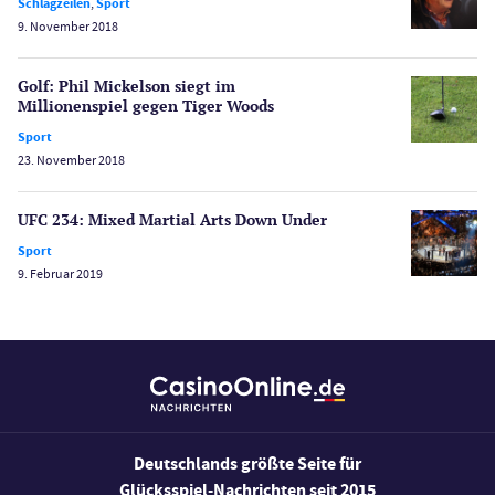
Schlagzeilen
Schlagzeilen
,
Sport
Merkur Casinos
9. November 2018
Spiele
Spielautomaten
Golf: Phil Mickelson siegt im
Millionenspiel gegen Tiger Woods
Spielerschutz
Sport
Casino Testberichte
23. November 2018
Sport
Bonus Ohne Einzahlung
UFC 234: Mixed Martial Arts Down Under
Wetten
Sport
Slot Freispiele
9. Februar 2019
Wirtschaft
Deutschlands größte Seite für
Glücksspiel-Nachrichten seit 2015