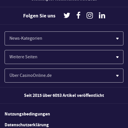
Folgen Sie uns
News-Kategorien
Casinos
Weitere Seiten
Wirtschaft
Paypal Casinos
Spiele
Über CasinoOnline.de
Novoline Casinos
Poker
Über Uns
Merkur Casinos
Seit 2015 über 6053 Artikel veröffentlicht
Sport
Unsere Experten
Spielautomaten
Gesetzgebung
Wie wir bewerten
Nutzungsbedingungen
Casino Testberichte
Schlagzeilen
FAQs
Datenschutzerklärung
Casino Bonus Angebote