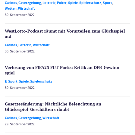
Casinos
,
Gesetzgebung
,
Lotterie
,
Poker
,
Spiele
,
Spielerschutz
,
Sport
,
Wetten
,
Wirtschaft
30. September 2022
WestLotto-Podcast räumt mit Vorurteilen zum Glücksspiel
auf
Casinos
,
Lotterie
,
Wirtschaft
30. September 2022
Verlosung von FIFA23 FUT-Packs: Kritik an DFB-Gewinn­
spiel
E-Sport
,
Spiele
,
Spielerschutz
30. September 2022
Gesetzes­änderung: Nächtliche Beleuch­tung an
Glücksspiel-Geschäften erlaubt
Casinos
,
Gesetzgebung
,
Wirtschaft
29. September 2022