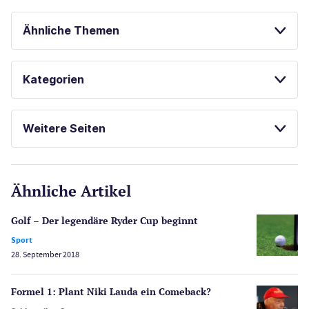
Ähnliche Themen
SPORTWETTEN
BESTE ONLINE CASINOS
Kategorien
ONLINE SPORTWETTEN
Casinos
Weitere Seiten
E-Sport
CasinoOnline.de
Ähnliche Artikel
Gesetzgebung
Echtgeld
Golf – Der legendäre Ryder Cup beginnt
Lotterie
Sport
PayPal Casinos
28. September 2018
Poker
Novoline Casinos
Formel 1: Plant Niki Lauda ein Comeback?