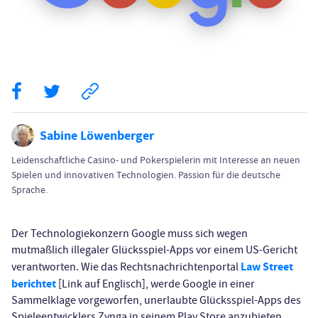
Sabine Löwenberger
Leidenschaftliche Casino- und Pokerspielerin mit Interesse an neuen
Spielen und innovativen Technologien. Passion für die deutsche
Sprache.
Der Technologiekonzern Google muss sich wegen
mutmaßlich illegaler Glücksspiel-Apps vor einem US-Gericht
Law Street
verantworten. Wie das Rechtsnachrichtenportal
berichtet
[Link auf Englisch], werde Google in einer
Sammelklage vorgeworfen, unerlaubte Glücksspiel-Apps des
Spieleentwicklers Zynga in seinem Play Store anzubieten.