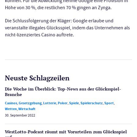
können. Für die Abwicklung nehme Google eine Provision in
Höhe von 30 %, die restlichen 70 % gingen an Zynga.
Die Schlussfolgerung der Kläger: Google erlaube und
veranstalte illegales Glücksspiel, indem das Unternehmen als
nicht-lizenziertes Casino auftrete.
Neuste Schlagzeilen
Die Woche im Überblick: Top-News aus der Glücksspiel-
Branche
Casinos
,
Gesetzgebung
,
Lotterie
,
Poker
,
Spiele
,
Spielerschutz
,
Sport
,
Wetten
,
Wirtschaft
30. September 2022
WestLotto-Podcast räumt mit Vorurteilen zum Glücksspiel