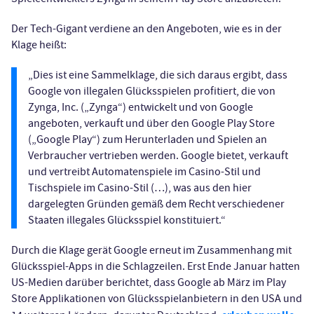
Der Tech-Gigant verdiene an den Angeboten, wie es in der
Klage heißt:
„Dies ist eine Sammelklage, die sich daraus ergibt, dass
Google von illegalen Glücksspielen profitiert, die von
Zynga, Inc. („Zynga“) entwickelt und von Google
angeboten, verkauft und über den Google Play Store
(„Google Play“) zum Herunterladen und Spielen an
Verbraucher vertrieben werden. Google bietet, verkauft
und vertreibt Automatenspiele im Casino-Stil und
Tischspiele im Casino-Stil (…), was aus den hier
dargelegten Gründen gemäß dem Recht verschiedener
Staaten illegales Glücksspiel konstituiert.“
Durch die Klage gerät Google erneut im Zusammenhang mit
Glücksspiel-Apps in die Schlagzeilen. Erst Ende Januar hatten
US-Medien darüber berichtet, dass Google ab März im Play
Store Applikationen von Glücksspielanbietern in den USA und