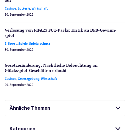
auf
Casinos
,
Lotterie
,
Wirtschaft
30. September 2022
Verlosung von FIFA23 FUT-Packs: Kritik an DFB-Gewinn­
spiel
E-Sport
,
Spiele
,
Spielerschutz
30. September 2022
Gesetzes­änderung: Nächtliche Beleuch­tung an
Glücksspiel-Geschäften erlaubt
Casinos
,
Gesetzgebung
,
Wirtschaft
29. September 2022
Ähnliche Themen
GLÜCKSSPIEL ONLINE
MAC
Kategorien