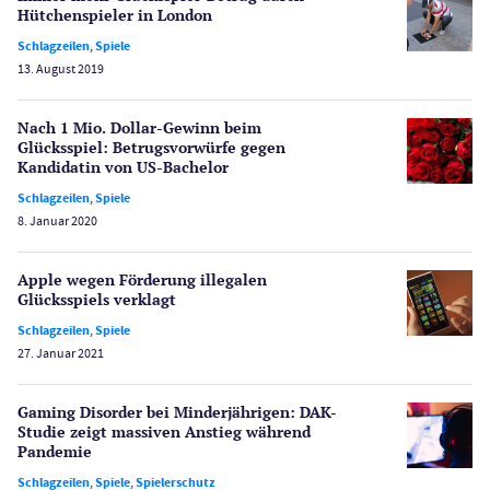
Lotterie
Hütchenspieler in London
PayPal Casinos
Schlagzeilen
,
Spiele
13. August 2019
Poker
Novoline Casinos
Nach 1 Mio. Dollar-Gewinn beim
Schlagzeilen
Glücksspiel: Betrugs­vorwürfe gegen
Merkur Casinos
Kandidatin von US-Bachelor
Spiele
Schlagzeilen
,
Spiele
Spielautomaten
8. Januar 2020
Spielerschutz
Casino Testberichte
Apple wegen Förderung illegalen
Glücksspiels verklagt
Sport
Schlagzeilen
,
Spiele
Bonus Ohne Einzahlung
27. Januar 2021
Wetten
Slot Freispiele
Gaming Disorder bei Minderjährigen: DAK-
Studie zeigt massiven Anstieg während
Wirtschaft
Pandemie
Schlagzeilen
,
Spiele
,
Spielerschutz