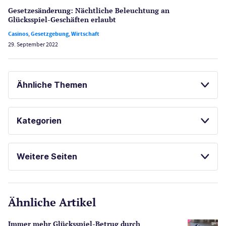
Gesetzes­änderung: Nächtliche Beleuch­tung an
Glücksspiel-Geschäften erlaubt
Casinos
,
Gesetzgebung
,
Wirtschaft
29. September 2022
Ähnliche Themen
SPIELAUTOMATEN
Kategorien
ONLINE SPIELOTHEKEN
Casinos
Weitere Seiten
E-Sport
CasinoOnline.de
Ähnliche Artikel
Gesetzgebung
Echtgeld
Immer mehr Glücksspiel-Betrug durch