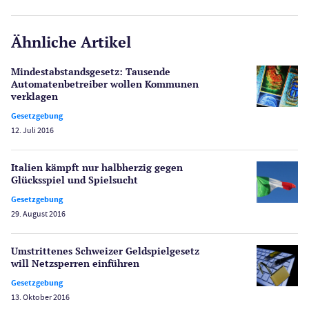
E-Sport
CasinoOnline.de
Ähnliche Artikel
Gesetzgebung
Echtgeld
Mindestabstandsgesetz: Tausende
Lotterie
Automatenbetreiber wollen Kommunen
PayPal Casinos
verklagen
Gesetzgebung
Poker
12. Juli 2016
Novoline Casinos
Schlagzeilen
Italien kämpft nur halbherzig gegen
Merkur Casinos
Glücksspiel und Spielsucht
Spiele
Gesetzgebung
Spielautomaten
29. August 2016
Spielerschutz
Casino Testberichte
Umstrittenes Schweizer Geldspielgesetz
will Netzsperren einführen
Sport
Gesetzgebung
Bonus Ohne Einzahlung
13. Oktober 2016