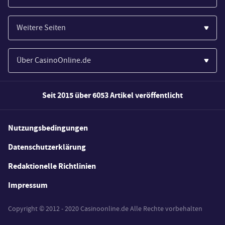
Casinos
Weitere Seiten
Wirtschaft
Paypal Casinos
Spiele
Über CasinoOnline.de
Novoline Casinos
Poker
Über Uns
Merkur Casinos
Seit 2015 über 6053 Artikel veröffentlicht
Sport
Unsere Experten
Spielautomaten
Gesetzgebung
Wie wir bewerten
Nutzungsbedingungen
Casino Testberichte
Schlagzeilen
FAQs
Datenschutzerklärung
Casino Bonus Angebote
E-Sport
Redaktionelle Richtlinien
Kostenlose Spiele
Lotterie
Impressum
Spielerschutz
Copyright © 2012 - 2020 Casinoonline.de Alle Rechte vorbehalten