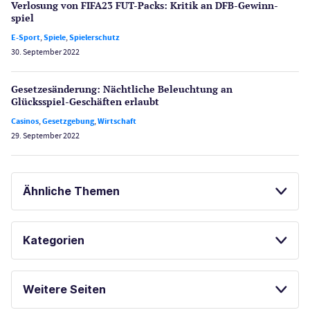
Verlosung von FIFA23 FUT-Packs: Kritik an DFB-Gewinn­
spiel
E-Sport
,
Spiele
,
Spielerschutz
30. September 2022
Gesetzes­änderung: Nächtliche Beleuch­tung an
Glücksspiel-Geschäften erlaubt
Casinos
,
Gesetzgebung
,
Wirtschaft
29. September 2022
Ähnliche Themen
TIPICO CASINO TEST
Kategorien
GLÜCKSSPIEL ONLINE
SPORTWETTEN
Casinos
ONLINE SPORTWETTEN
Weitere Seiten