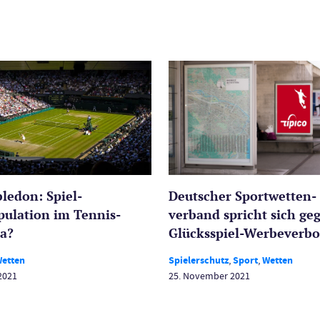
edon: Spiel­
Deutscher Sportwetten­
ulation im Tennis-
verband spricht sich ge
a?
Glücksspiel-Werbeverbo
etten
Spielerschutz
,
Sport
,
Wetten
 2021
25. November 2021