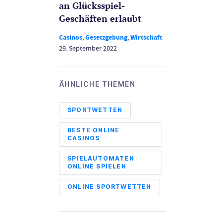
an Glücksspiel-
Geschäften erlaubt
Casinos
,
Gesetzgebung
,
Wirtschaft
29. September 2022
ÄHNLICHE THEMEN
SPORTWETTEN
BESTE ONLINE
CASINOS
SPIELAUTOMATEN
ONLINE SPIELEN
ONLINE SPORTWETTEN