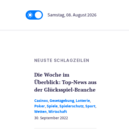
Samstag, 08. August 2026
NEUSTE SCHLAGZEILEN
Die Woche im
Überblick: Top-News aus
der Glücksspiel-Branche
Casinos
,
Gesetzgebung
,
Lotterie
,
Poker
,
Spiele
,
Spielerschutz
,
Sport
,
Wetten
,
Wirtschaft
30. September 2022