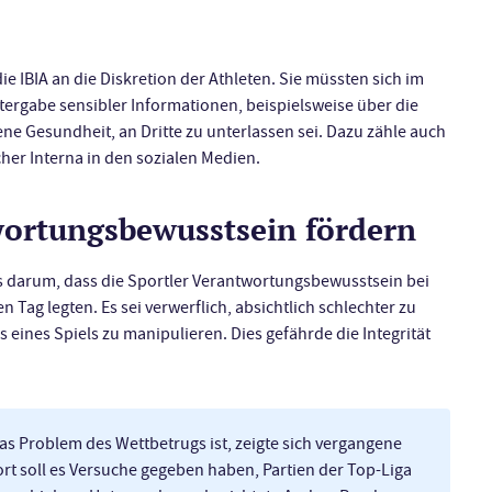
ie IBIA an die Diskretion der Athleten. Sie müssten sich im
itergabe sensibler Informationen, beispielsweise über die
ne Gesundheit, an Dritte zu unterlassen sei. Dazu zähle auch
cher Interna in den sozialen Medien.
ortungsbewusstsein fördern
s darum, dass die Sportler Verantwortungsbewusstsein bei
 Tag legten. Es sei verwerflich, absichtlich schlechter zu
s eines Spiels zu manipulieren. Dies gefährde die Integrität
s Problem des Wettbetrugs ist, zeigte sich vergangene
ort soll es Versuche gegeben haben, Partien der Top-Liga