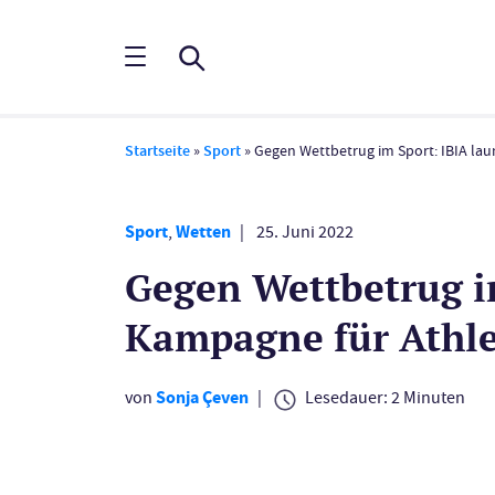
Startseite
»
Sport
»
Gegen Wettbetrug im Sport: IBIA la
Sport
Wetten
,
|
25. Juni 2022
Gegen Wettbetrug i
Kampagne für Athl
Sonja Çeven
von
|
Lesedauer:
2
Minuten