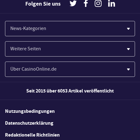
Folgen Sie uns
News-Kategorien
Casinos
Weitere Seiten
Wirtschaft
Paypal Casinos
Spiele
Über CasinoOnline.de
Novoline Casinos
Poker
Über Uns
Merkur Casinos
Seit 2015 über 6053 Artikel veröffentlicht
Sport
Unsere Experten
Spielautomaten
Gesetzgebung
Wie wir bewerten
Nutzungsbedingungen
Casino Testberichte
Schlagzeilen
FAQs
Datenschutzerklärung
Casino Bonus Angebote
E-Sport
Redaktionelle Richtlinien
Kostenlose Spiele