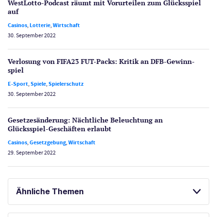
WestLotto-Podcast räumt mit Vorurteilen zum Glücksspiel
auf
Casinos
,
Lotterie
,
Wirtschaft
30. September 2022
Verlosung von FIFA23 FUT-Packs: Kritik an DFB-Gewinn­
spiel
E-Sport
,
Spiele
,
Spielerschutz
30. September 2022
Gesetzes­änderung: Nächtliche Beleuch­tung an
Glücksspiel-Geschäften erlaubt
Casinos
,
Gesetzgebung
,
Wirtschaft
29. September 2022
Ähnliche Themen
MERKUR CASINO TEST
MERKUR SPIELE