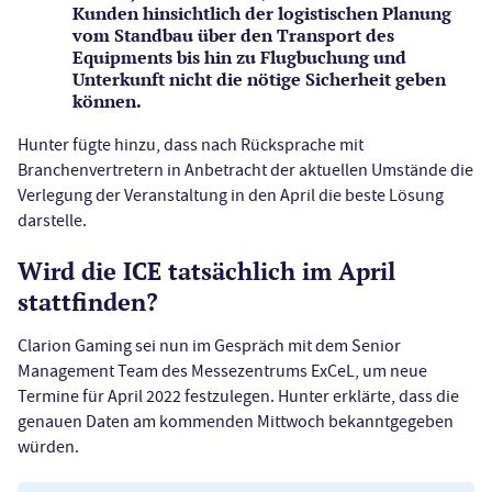
Kunden hinsichtlich der logistischen Planung
vom Standbau über den Transport des
Equipments bis hin zu Flugbuchung und
Unterkunft nicht die nötige Sicherheit geben
können.
Hunter fügte hinzu, dass nach Rücksprache mit
Branchenvertretern in Anbetracht der aktuellen Umstände die
Verlegung der Veranstaltung in den April die beste Lösung
darstelle.
Wird die ICE tatsächlich im April
stattfinden?
Clarion Gaming sei nun im Gespräch mit dem Senior
Management Team des Messezentrums ExCeL, um neue
Termine für April 2022 festzulegen. Hunter erklärte, dass die
genauen Daten am kommenden Mittwoch bekanntgegeben
würden.