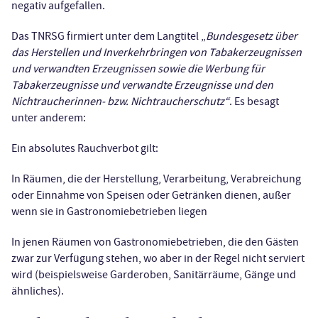
negativ aufgefallen.
Das TNRSG firmiert unter dem Langtitel „
Bundesgesetz über
das Herstellen und Inverkehrbringen von Tabakerzeugnissen
und verwandten Erzeugnissen sowie die Werbung für
Tabakerzeugnisse und verwandte Erzeugnisse und den
Nichtraucherinnen- bzw. Nichtraucherschutz“
. Es besagt
unter anderem:
Ein absolutes Rauchverbot gilt:
In Räumen, die der Herstellung, Verarbeitung, Verabreichung
oder Einnahme von Speisen oder Getränken dienen, außer
wenn sie in Gastronomiebetrieben liegen
In jenen Räumen von Gastronomiebetrieben, die den Gästen
zwar zur Verfügung stehen, wo aber in der Regel nicht serviert
wird (beispielsweise Garderoben, Sanitärräume, Gänge und
ähnliches).