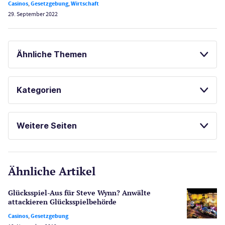
Casinos
,
Gesetzgebung
,
Wirtschaft
29. September 2022
Ähnliche Themen
GLÜCKSSPIEL ONLINE
Kategorien
SPIELBANKEN IN DEUTSCHLAND
Casinos
Weitere Seiten
E-Sport
CasinoOnline.de
Ähnliche Artikel
Gesetzgebung
Echtgeld
Glücksspiel-Aus für Steve Wynn? Anwälte
Lotterie
attackieren Glücksspiel­behörde
PayPal Casinos
Casinos
,
Gesetzgebung