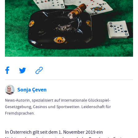
Sonja Çeven
News-Autorin, spezialisiert auf internationale Glücksspiel-
Gesetzgebung, Casinos und Sportwetten. Leidenschaft für
Fremdsprachen.
In Österreich gilt seit dem 1. November 2019 ein