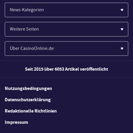
News-Kategorien
Casinos
Weitere Seiten
Wirtschaft
Paypal Casinos
Spiele
Über CasinoOnline.de
Novoline Casinos
Poker
Über Uns
Merkur Casinos
Seit 2015 über 6053 Artikel veröffentlicht
Sport
Unsere Experten
Spielautomaten
Gesetzgebung
Wie wir bewerten
Nutzungsbedingungen
Casino Testberichte
Schlagzeilen
FAQs
Datenschutzerklärung
Casino Bonus Angebote
E-Sport
Redaktionelle Richtlinien
Kostenlose Spiele
Lotterie
Impressum
Spielerschutz