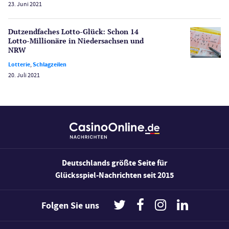
23. Juni 2021
Bonus Ohne Einzahlung
Wetten
Dutzendfaches Lotto-Glück: Schon 14
Slot Freispiele
Lotto-Millionäre in Niedersachsen und
NRW
Wirtschaft
Lotterie
,
Schlagzeilen
20. Juli 2021
Deutschlands größte Seite für
Glücksspiel-Nachrichten seit 2015
Folgen Sie uns