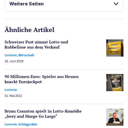
Weitere Seiten
E-Sport
CasinoOnline.de
Ähnliche Artikel
Gesetzgebung
Echtgeld
Schweizer Post nimmt Lotto und
Lotterie
Rubbellose aus dem Verkauf
PayPal Casinos
Lotterie
,
Wirtschaft
16. Juni 2019
Poker
Novoline Casinos
90 Millionen Euro: Spieler aus Hessen
Schlagzeilen
knackt Eurojackpot
Merkur Casinos
Lotterie
Spiele
31. Mai 2021
Spielautomaten
Spielerschutz
Bryan Cranston spielt in Lotto-Komödie
Casino Testberichte
„Jerry and Marge Go Large“
Lotterie
,
Schlagzeilen
Sport