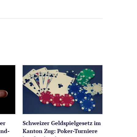
der
Schweizer Geldspielgesetz im
end­
Kanton Zug: Poker-Turniere