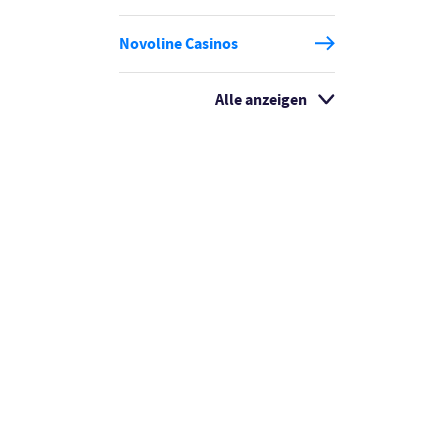
Novoline Casinos
Wetten
Alle anzeigen
Merkur Casinos
Wirtschaft
Spielautomaten
Casino Testberichte
Bonus Ohne Einzahlung
Slot Freispiele