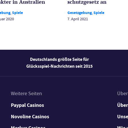
kter in Australien
schutzgesetz an
gebung
,
Spiele
Gesetzgebung
,
Spiele
uar 2020
7. April 2021
Deutschlands größte Seite für
Glücksspiel-Nachrichten seit 2015
Weitere Seiten
Über
Paypal Casinos
Über
Novoline Casinos
Unse
Merkur Casinos
Wie 