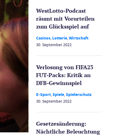
WestLotto-Podcast
räumt mit Vorurteilen
zum Glücksspiel auf
Casinos
,
Lotterie
,
Wirtschaft
30. September 2022
Verlosung von FIFA23
FUT-Packs: Kritik an
DFB-Gewinn­spiel
E-Sport
,
Spiele
,
Spielerschutz
30. September 2022
Gesetzes­änderung:
Nächtliche Beleuch­tung