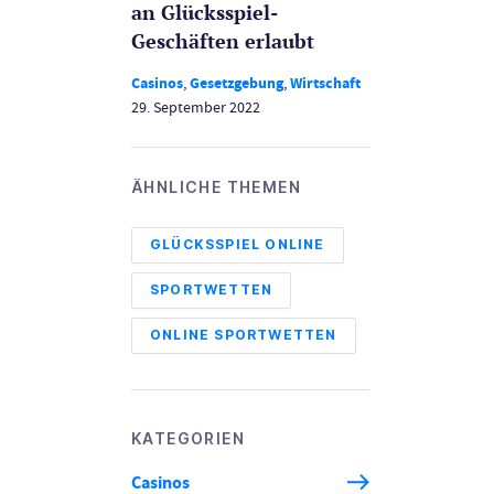
an Glücksspiel-
Geschäften erlaubt
Casinos
,
Gesetzgebung
,
Wirtschaft
29. September 2022
ÄHNLICHE THEMEN
GLÜCKSSPIEL ONLINE
SPORTWETTEN
ONLINE SPORTWETTEN
KATEGORIEN
Casinos