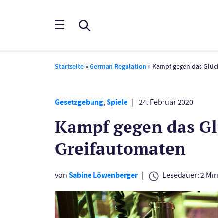
Startseite
»
German Regulation
»
Kampf gegen das Glück
Gesetzgebung
Spiele
,
|
24. Februar 2020
Kampf gegen das Glü
Greifautomaten
Sabine Löwenberger
von
|
Lesedauer:
2
Min