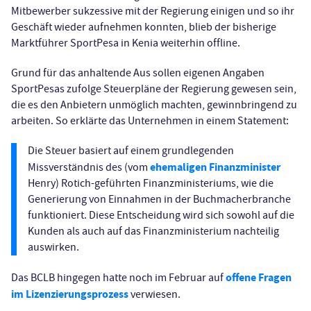
Mitbewerber sukzessive mit der Regierung einigen und so ihr
Geschäft wieder aufnehmen konnten, blieb der bisherige
Marktführer SportPesa in Kenia weiterhin offline.
Grund für das anhaltende Aus sollen eigenen Angaben
SportPesas zufolge Steuerpläne der Regierung gewesen sein,
die es den Anbietern unmöglich machten, gewinnbringend zu
arbeiten. So erklärte das Unternehmen in einem Statement:
Die Steuer basiert auf einem grundlegenden
ehemaligen Finanzminister
Missverständnis des (vom
Henry) Rotich-geführten Finanzministeriums, wie die
Generierung von Einnahmen in der Buchmacherbranche
funktioniert. Diese Entscheidung wird sich sowohl auf die
Kunden als auch auf das Finanzministerium nachteilig
auswirken.
offene Fragen
Das BCLB hingegen hatte noch im Februar auf
im Lizenzierungsprozess
verwiesen.