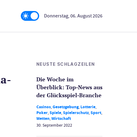
Donnerstag, 06. August 2026
NEUSTE SCHLAGZEILEN
a-
Die Woche im
Überblick: Top-News aus
der Glücksspiel-Branche
Casinos
,
Gesetzgebung
,
Lotterie
,
Poker
,
Spiele
,
Spielerschutz
,
Sport
,
Wetten
,
Wirtschaft
30. September 2022