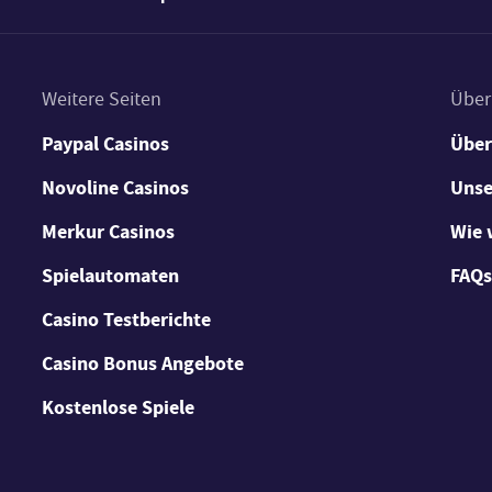
Weitere Seiten
Über
Paypal Casinos
Über
Novoline Casinos
Unse
Merkur Casinos
Wie 
Spielautomaten
FAQ
Casino Testberichte
Casino Bonus Angebote
Kostenlose Spiele