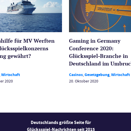
shilfe für MV Werften
Gaming in Germany
lücksspiel­konzerns
Conference 2020:
ng gewährt?
Glücksspiel-Branche in
Deutschland im Umbru
,
Wirtschaft
Casinos
,
Gesetzgebung
,
Wirtschaft
ber 2020
20. Oktober 2020
Deutschlands größte Seite für
Glücksspiel-Nachrichten seit 2015