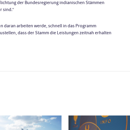
flichtung der Bundesregierung indianischen Stämmen
 sind.“
un daran arbeiten werde, schnell in das Programm
ustellen, dass der Stamm die Leistungen zeitnah erhalten