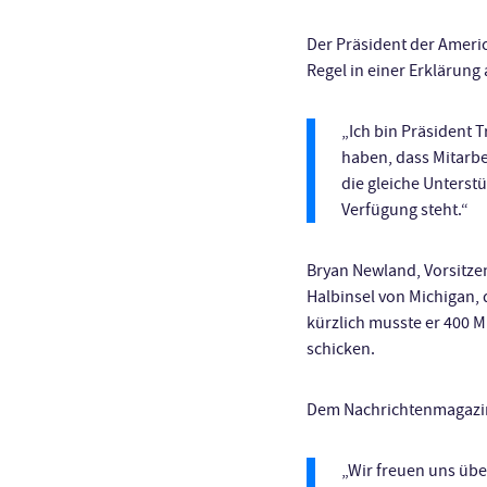
Der Präsident der Americ
Regel in einer Erklärung 
„Ich bin Präsident 
haben, dass Mitarb
die gleiche Unterst
Verfügung steht.“
Bryan Newland, Vorsitze
Halbinsel von Michigan, 
kürzlich musste er 400 
schicken.
Dem Nachrichtenmagaz
„Wir freuen uns übe