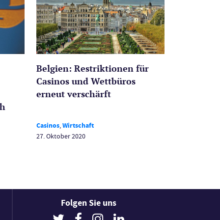
Belgien: Restriktionen für
Casinos und Wettbüros
erneut verschärft
ch
Casinos
,
Wirtschaft
27. Oktober 2020
Folgen Sie uns