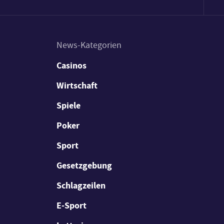
News-Kategorien
Casinos
Wirtschaft
Spiele
Poker
Sport
Gesetzgebung
Schlagzeilen
E-Sport