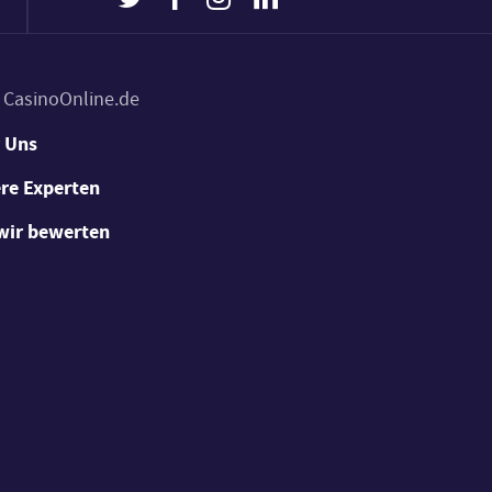
 CasinoOnline.de
 Uns
re Experten
wir bewerten
s