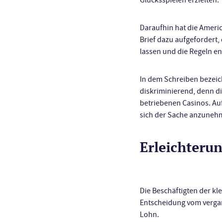
Daraufhin hat die Ameri
Brief dazu aufgefordert
lassen und die Regeln e
In dem Schreiben bezeich
diskriminierend, denn d
betriebenen Casinos. Auf
sich der Sache anzuneh
Erleichteru
Die Beschäftigten der k
Entscheidung vom vergan
Lohn.