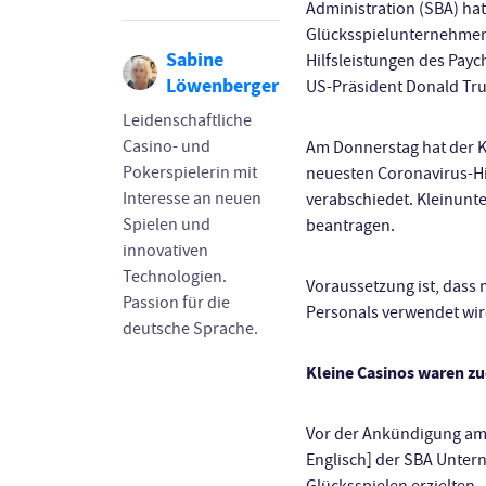
Administration (SBA) ha
Glücksspielunternehme
Sabine
Hilfsleistungen des Pay
Löwenberger
US-Präsident Donald Tru
Leidenschaftliche
Casino- und
Am Donnerstag hat der 
Pokerspielerin mit
neuesten Coronavirus-Hi
Interesse an neuen
verabschiedet. Kleinunt
Spielen und
beantragen.
innovativen
Technologien.
Voraussetzung ist, dass 
Passion für die
Personals verwendet wir
deutsche Sprache.
Kleine Casinos waren z
Vor der Ankündigung am 
Englisch] der SBA Unter
Glücksspielen erzielten.