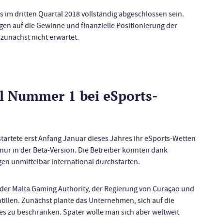
its im dritten Quartal 2018 vollständig abgeschlossen sein.
en auf die Gewinne und finanzielle Positionierung der
unächst nicht erwartet.
ll Nummer 1 bei eSports-
tartete erst Anfang Januar dieses Jahres ihr eSports-Wetten
nur in der Beta-Version. Die Betreiber konnten dank
en unmittelbar international durchstarten.
 der Malta Gaming Authority, der Regierung von Curaçao und
tillen. Zunächst plante das Unternehmen, sich auf die
s zu beschränken. Später wolle man sich aber weltweit