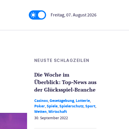
Freitag, 07. August 2026
NEUSTE SCHLAGZEILEN
Die Woche im
Überblick: Top-News aus
der Glücksspiel-Branche
Casinos
,
Gesetzgebung
,
Lotterie
,
Poker
,
Spiele
,
Spielerschutz
,
Sport
,
Wetten
,
Wirtschaft
30. September 2022