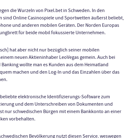
egen die Wurzeln von Pixel.bet in Schweden. In den
 sind Online Casinospiele und Sportwetten äußerst beliebt,
phone und anderen mobilen Geräten. Der Norden Europas
rungbrett für beide mobil fokussierte Unternehmen.
isch] hat aber nicht nur bezüglich seiner mobilen
 seinem neuen Aktieninhaber LeoVegas gemein. Auch bei
d Banking wollte man es Kunden aus dem Heimatland
uem machen und den Log-In und das Einzahlen über das
hen.
e beliebte elektronische Identifizierungs-Software zum
fizierung und dem Unterschreiben von Dokumenten und
 ist nur schwedischen Bürgen mit einem Bankkonto an einer
nken vorbehalten.
r schwedischen Bevölkerung nutzt diesen Service, weswegen