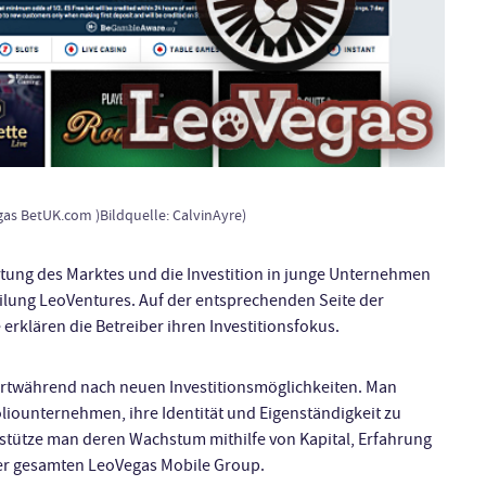
gas BetUK.com )Bildquelle: CalvinAyre)
itung des Marktes und die Investition in junge Unternehmen
eilung LeoVentures. Auf der entsprechenden Seite der
rklären die Betreiber ihren Investitionsfokus.
rtwährend nach neuen Investitionsmöglichkeiten. Man
liounternehmen, ihre Identität und Eigenständigkeit zu
rstütze man deren Wachstum mithilfe von Kapital, Erfahrung
er gesamten LeoVegas Mobile Group.