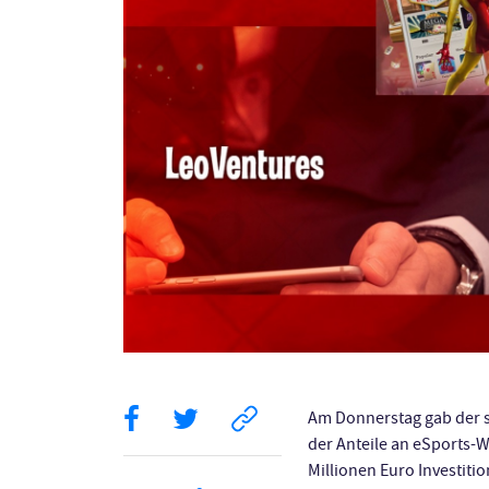
Am Donnerstag gab der s
der Anteile an eSports-W
Millionen Euro Investiti