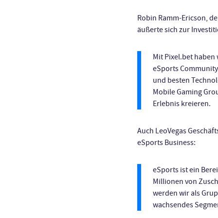
Robin Ramm-Ericson, der
äußerte sich zur Investiti
Mit Pixel.bet haben
eSports Community 
und besten Technolo
Mobile Gaming Grou
Erlebnis kreieren.
Auch LeoVegas Geschäftsf
eSports Business:
eSports ist ein Ber
Millionen von Zuscha
werden wir als Grup
wachsendes Segmen