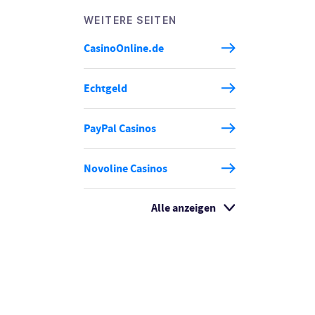
Schlagzeilen
WEITERE SEITEN
CasinoOnline.de
Spiele
Echtgeld
Spielerschutz
PayPal Casinos
Sport
Novoline Casinos
Wetten
Alle anzeigen
Merkur Casinos
Wirtschaft
Spielautomaten
Casino Testberichte