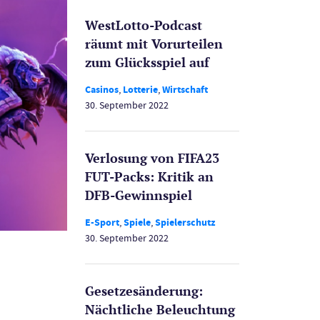
WestLotto-Podcast
räumt mit Vorurteilen
zum Glücksspiel auf
Casinos
,
Lotterie
,
Wirtschaft
30. September 2022
Verlosung von FIFA23
FUT-Packs: Kritik an
DFB-Gewinn­spiel
E-Sport
,
Spiele
,
Spielerschutz
30. September 2022
Gesetzes­änderung:
Nächtliche Beleuch­tung