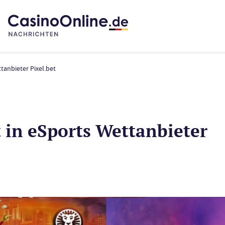
tanbieter Pixel.bet
t in eSports Wettanbieter