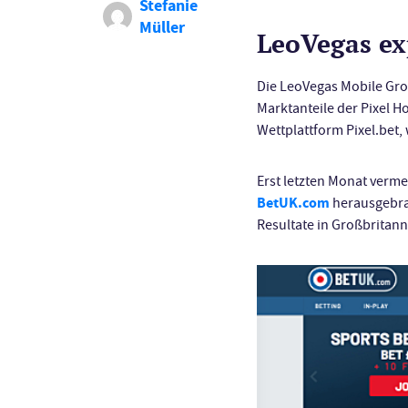
Stefanie
Müller
LeoVegas ex
Die LeoVegas Mobile Grou
Marktanteile der Pixel H
Wettplattform Pixel.bet, 
Erst letzten Monat verme
BetUK.com
herausgebrac
Resultate in Großbritann