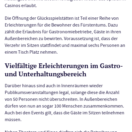
Casinos erlaubt.
Die Öffnung der Glücksspielstätten ist Teil einer Reihe von
Erleichterungen für die Bewohner des Fürstentums. Dazu
zählt die Erlaubnis für Gastronomiebetriebe, Gäste in ihren
Außenbereichen zu bewirten. Voraussetzung ist, dass der
Verzehr im Sitzen stattfindet und maximal sechs Personen an
einem Tisch Platz nehmen.
Vielfältige Erleichterungen im Gastro-
und Unterhaltungsbereich
Darüber hinaus sind auch in Innenräumen wieder
Publikumsveranstaltungen legal, solange diese die Anzahl
von 50 Personen nicht überschreiten. In Außenbereichen
dürfen von nun an sogar 100 Menschen zusammenkommen.
Auch bei den Events gilt, dass die Gäste im Sitzen teilnehmen
müssen.