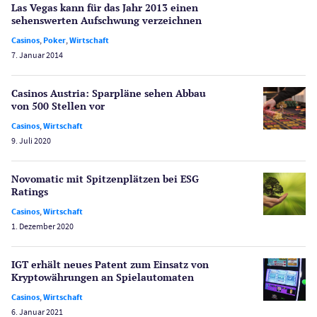
Las Vegas kann für das Jahr 2013 einen
Lotterie
sehenswerten Aufschwung verzeichnen
PayPal Casinos
Casinos
,
Poker
,
Wirtschaft
7. Januar 2014
Poker
Novoline Casinos
Casinos Austria: Sparpläne sehen Abbau
Schlagzeilen
von 500 Stellen vor
Merkur Casinos
Casinos
,
Wirtschaft
Spiele
9. Juli 2020
Spielautomaten
Spielerschutz
Novomatic mit Spitzenplätzen bei ESG
Casino Testberichte
Ratings
Casinos
,
Wirtschaft
Sport
1. Dezember 2020
Bonus Ohne Einzahlung
Wetten
IGT erhält neues Patent zum Einsatz von
Slot Freispiele
Kryptowährungen an Spielautomaten
Wirtschaft
Casinos
,
Wirtschaft
6. Januar 2021