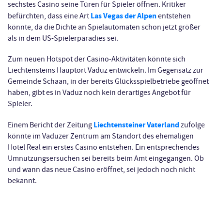
sechstes Casino seine Türen für Spieler öffnen. Kritiker
Las Vegas der Alpen
befürchten, dass eine Art
entstehen
könnte, da die Dichte an Spielautomaten schon jetzt größer
als in dem US-Spielerparadies sei.
Zum neuen Hotspot der Casino-Aktivitäten könnte sich
Liechtensteins Hauptort Vaduz entwickeln. Im Gegensatz zur
Gemeinde Schaan, in der bereits Glücksspielbetriebe geöffnet
haben, gibt es in Vaduz noch kein derartiges Angebot für
Spieler.
Liechtensteiner Vaterland
Einem Bericht der Zeitung
zufolge
könnte im Vaduzer Zentrum am Standort des ehemaligen
Hotel Real ein erstes Casino entstehen. Ein entsprechendes
Umnutzungsersuchen sei bereits beim Amt eingegangen. Ob
und wann das neue Casino eröffnet, sei jedoch noch nicht
bekannt.