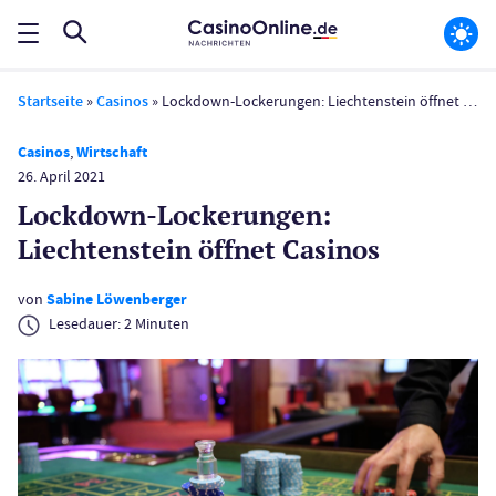
Startseite
»
Casinos
»
Lockdown-Lockerungen: Liechtenstein öffnet Casinos
Casinos
,
Wirtschaft
26. April 2021
Lockdown-Lockerungen:
Liechtenstein öffnet Casinos
von
Sabine Löwenberger
Lesedauer:
2
Minuten