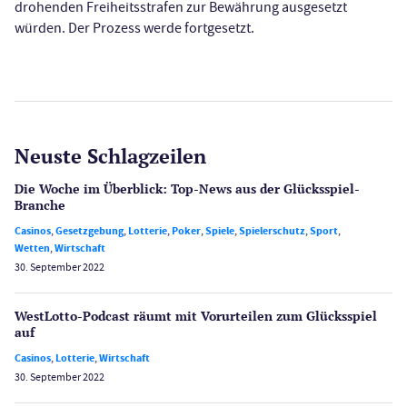
drohenden Freiheitsstrafen zur Bewährung ausgesetzt
würden. Der Prozess werde fortgesetzt.
Neuste Schlagzeilen
Die Woche im Überblick: Top-News aus der Glücksspiel-
Branche
Casinos
,
Gesetzgebung
,
Lotterie
,
Poker
,
Spiele
,
Spielerschutz
,
Sport
,
Wetten
,
Wirtschaft
30. September 2022
WestLotto-Podcast räumt mit Vorurteilen zum Glücksspiel
auf
Casinos
,
Lotterie
,
Wirtschaft
30. September 2022