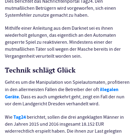
Dies berichtet das Nachrichtenportal Tag24. Den
mutmaßlichen Betrügern wird vorgeworfen, sich einen
Systemfehler zunutze gemacht zu haben.
Mithilfe einer Anleitung aus dem Darknet sei es ihnen
wiederholt gelungen, das eigentlich an den Automaten
gesperrte Spiel zu reaktivieren. Mindestens einer der
mutmaßlichen Täter soll wegen der Masche bereits in der
Vergangenheit verurteilt worden sein.
Technik schlägt Glück
Geht es um die Manipulation von Spielautomaten, profitieren
illegalen
in den allermeisten Fällen die Betreiber der oft
Geräte
. Dass es auch umgekehrt geht, zeigt ein Fall der nun
vor dem Landgericht Dresden verhandelt wird.
Tag24
Wie
berichtet, sollen die drei angeklagten Männer in
den Jahren 2015 und 2016 insgesamt 18.152 EUR
widerrechtlich erspielt haben. Die ihnen zur Last gelegten