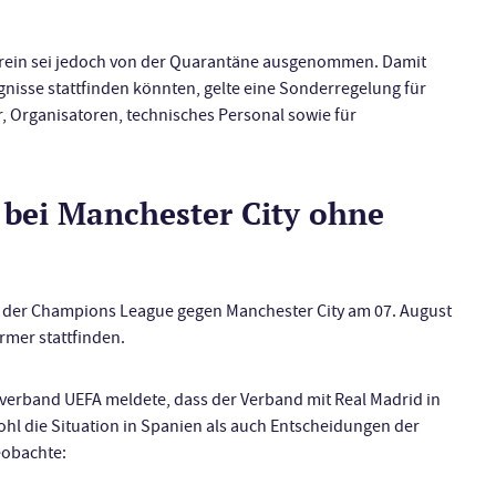
erein sei jedoch von der Quarantäne ausgenommen. Damit
gnisse stattfinden könnten, gelte eine Sonderregelung für
r, Organisatoren, technisches Personal sowie für
e bei Manchester City ohne
le der Champions League gegen Manchester City am 07. August
mer stattfinden.
verband UEFA meldete, dass der Verband mit Real Madrid in
hl die Situation in Spanien als auch Entscheidungen der
obachte: