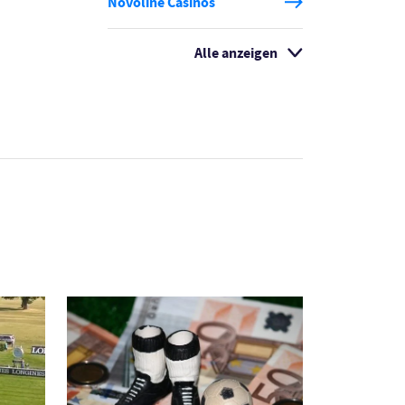
Novoline Casinos
Wetten
Alle anzeigen
Merkur Casinos
Wirtschaft
Spielautomaten
Casino Testberichte
Bonus Ohne Einzahlung
Slot Freispiele