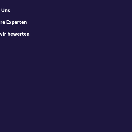
 Uns
re Experten
wir bewerten
s