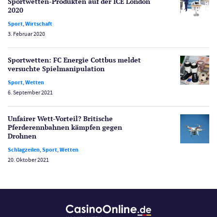
Sportwetten-Produkten auf der ICE London
Merkur Casinos
2020
Spiele
Sport
,
Wirtschaft
Spielautomaten
3. Februar 2020
Spielerschutz
Casino Testberichte
Sportwetten: FC Energie Cottbus meldet
versuchte Spiel­manipulation
Sport
Sport
,
Wetten
Bonus Ohne Einzahlung
6. September 2021
Wetten
Slot Freispiele
Unfairer Wett-Vorteil? Britische
Pferderenn­bahnen kämpfen gegen
Wirtschaft
Drohnen
Schlagzeilen
,
Sport
,
Wetten
20. Oktober 2021