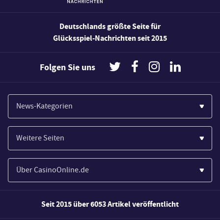
Deutschlands größte Seite für
Glücksspiel-Nachrichten seit 2015
Folgen Sie uns
News-Kategorien
Casinos
Weitere Seiten
Wirtschaft
Paypal Casinos
Spiele
Über CasinoOnline.de
Novoline Casinos
Poker
Über Uns
Merkur Casinos
Seit 2015 über 6053 Artikel veröffentlicht
Sport
Unsere Experten
Spielautomaten