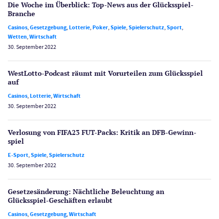
Die Woche im Überblick: Top-News aus der Glücksspiel-
Branche
Casinos
,
Gesetzgebung
,
Lotterie
,
Poker
,
Spiele
,
Spielerschutz
,
Sport
,
Wetten
,
Wirtschaft
30. September 2022
WestLotto-Podcast räumt mit Vorurteilen zum Glücksspiel
auf
Casinos
,
Lotterie
,
Wirtschaft
30. September 2022
Verlosung von FIFA23 FUT-Packs: Kritik an DFB-Gewinn­
spiel
E-Sport
,
Spiele
,
Spielerschutz
30. September 2022
Gesetzes­änderung: Nächtliche Beleuch­tung an
Glücksspiel-Geschäften erlaubt
Casinos
,
Gesetzgebung
,
Wirtschaft