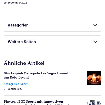
29. September 2022
Kategorien
Casinos
Weitere Seiten
E-Sport
CasinoOnline.de
Ähnliche Artikel
Gesetzgebung
Echtgeld
Glücksspiel-Metropole Las Vegas trauert
Lotterie
um Kobe Bryant
PayPal Casinos
Schlagzeilen
,
Sport
27. Januar 2020
Poker
Novoline Casinos
Playtech BGT Sports mit innovativen
Schlagzeilen