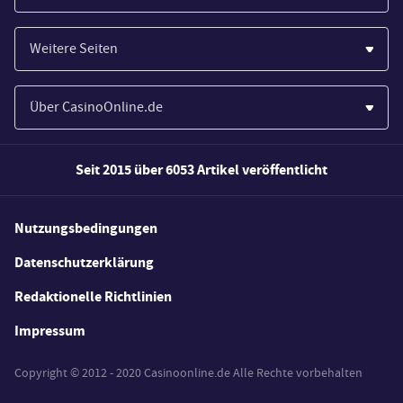
Casinos
Weitere Seiten
Wirtschaft
Paypal Casinos
Spiele
Über CasinoOnline.de
Novoline Casinos
Poker
Über Uns
Merkur Casinos
Seit 2015 über 6053 Artikel veröffentlicht
Sport
Unsere Experten
Spielautomaten
Gesetzgebung
Wie wir bewerten
Nutzungsbedingungen
Casino Testberichte
Schlagzeilen
FAQs
Datenschutzerklärung
Casino Bonus Angebote
E-Sport
Redaktionelle Richtlinien
Kostenlose Spiele
Lotterie
Impressum
Spielerschutz
Copyright © 2012 - 2020 Casinoonline.de Alle Rechte vorbehalten