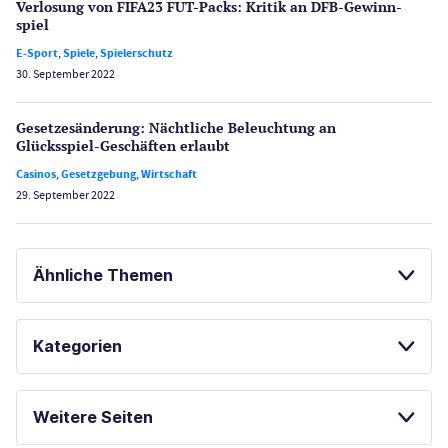
Verlosung von FIFA23 FUT-Packs: Kritik an DFB-Gewinn­
spiel
E-Sport
,
Spiele
,
Spielerschutz
30. September 2022
Gesetzes­änderung: Nächtliche Beleuch­tung an
Glücksspiel-Geschäften erlaubt
Casinos
,
Gesetzgebung
,
Wirtschaft
29. September 2022
Ähnliche Themen
GLÜCKSSPIEL ONLINE
SPORTWETTEN
Kategorien
SPIELAUTOMATEN ONLINE SPIELEN
Casinos
MERKUR CASINOS
Weitere Seiten
ONLINE SPORTWETTEN