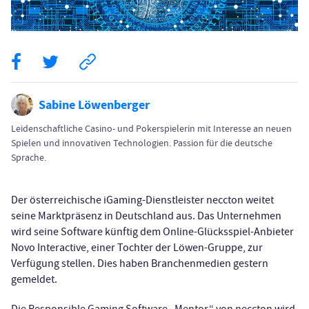
Sabine Löwenberger
Leidenschaftliche Casino- und Pokerspielerin mit Interesse an neuen
Spielen und innovativen Technologien. Passion für die deutsche
Sprache.
Der österreichische iGaming-Dienstleister neccton weitet
seine Marktpräsenz in Deutschland aus. Das Unternehmen
wird seine Software künftig dem Online-Glücksspiel-Anbieter
Novo Interactive, einer Tochter der Löwen-Gruppe, zur
Verfügung stellen. Dies haben Branchenmedien gestern
gemeldet.