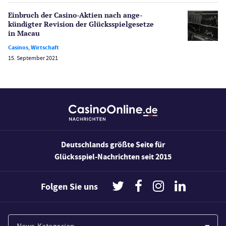
Wetten
Slot Freispiele
Einbruch der Casino-Aktien nach ange­
kündigter Revision der Glücksspiel­gesetze
Wirtschaft
in Macau
Casinos
,
Wirtschaft
15. September 2021
Deutschlands größte Seite für
Glücksspiel-Nachrichten seit 2015
Folgen Sie uns