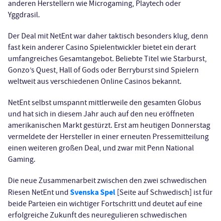
anderen Herstellern wie Microgaming, Playtech oder
Yggdrasil.
Der Deal mit NetEnt war daher taktisch besonders klug, denn
fast kein anderer Casino Spielentwickler bietet ein derart
umfangreiches Gesamtangebot. Beliebte Titel wie Starburst,
Gonzo’s Quest, Hall of Gods oder Berryburst sind Spielern
weltweit aus verschiedenen Online Casinos bekannt.
NetEnt selbst umspannt mittlerweile den gesamten Globus
und hat sich in diesem Jahr auch auf den neu eröffneten
amerikanischen Markt gestürzt. Erst am heutigen Donnerstag
vermeldete der Hersteller in einer erneuten Pressemitteilung
einen weiteren großen Deal, und zwar mit Penn National
Gaming.
Die neue Zusammenarbeit zwischen den zwei schwedischen
Svenska Spel
Riesen NetEnt und
[Seite auf Schwedisch] ist für
beide Parteien ein wichtiger Fortschritt und deutet auf eine
erfolgreiche Zukunft des neuregulieren schwedischen