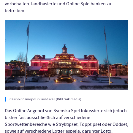
vorbehalten, landbasierte und Online Spielbanken zu
betreiben.
Casino Cosmopol in Sundsvall (Bild: Wikimedia)
Das Online Angebot von Svenska Spel fokussierte sich jedoch
bisher fast ausschließlich auf verschiedene
Sportwettenbereiche wie Stryktipset, Topptipset oder Oddset,
sowie auf verschiedene Lotteriespiele, darunter Lotto,