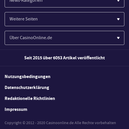
News-Kategorien
Casinos
Weitere Seiten
Wirtschaft
Paypal Casinos
Spiele
Über CasinoOnline.de
Novoline Casinos
Poker
Über Uns
Merkur Casinos
Seit 2015 über 6053 Artikel veröffentlicht
Sport
Unsere Experten
Spielautomaten
Gesetzgebung
Wie wir bewerten
Nutzungsbedingungen
Casino Testberichte
Schlagzeilen
FAQs
Datenschutzerklärung
Casino Bonus Angebote
E-Sport
Redaktionelle Richtlinien
Kostenlose Spiele
Lotterie
Impressum
Spielerschutz
Copyright © 2012 - 2020 Casinoonline.de Alle Rechte vorbehalten