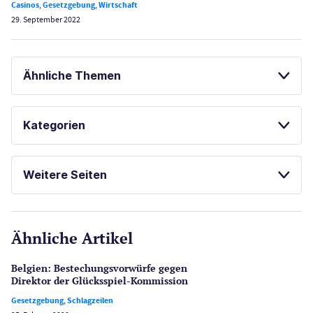
Casinos
,
Gesetzgebung
,
Wirtschaft
29. September 2022
Ähnliche Themen
SPIELAUTOMATEN ONLINE SPIELEN
Kategorien
NOVOMATIC CASINOS
Casinos
PAYPAL ALTERNATIVEN
Weitere Seiten
KOSTENLOSE SPIELE
E-Sport
CasinoOnline.de
FREISPIELE OHNE EINZAHLUNG
Ähnliche Artikel
Gesetzgebung
Echtgeld
Belgien: Bestechungs­vorwürfe gegen
Lotterie
Direktor der Glücksspiel-Kommission
PayPal Casinos
Gesetzgebung
,
Schlagzeilen