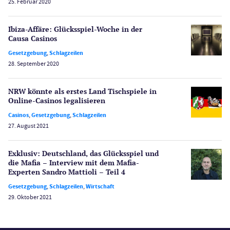
25. Februar 2020
Poker
Novoline Casinos
Ibiza-Affäre: Glücksspiel-Woche in der
Schlagzeilen
Causa Casinos
Merkur Casinos
Gesetzgebung
,
Schlagzeilen
Spiele
28. September 2020
Spielautomaten
Spielerschutz
NRW könnte als erstes Land Tischspiele in
Casino Testberichte
Online-Casinos legalisieren
Casinos
,
Gesetzgebung
,
Schlagzeilen
Sport
27. August 2021
Bonus Ohne Einzahlung
Wetten
Exklusiv: Deutschland, das Glücksspiel und
Slot Freispiele
die Mafia – Interview mit dem Mafia-
Experten Sandro Mattioli – Teil 4
Wirtschaft
Gesetzgebung
,
Schlagzeilen
,
Wirtschaft
29. Oktober 2021