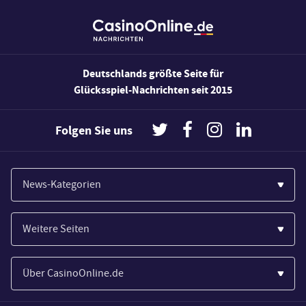
Deutschlands größte Seite für
Glücksspiel-Nachrichten seit 2015
Folgen Sie uns
News-Kategorien
Casinos
Weitere Seiten
Wirtschaft
Paypal Casinos
Spiele
Über CasinoOnline.de
Novoline Casinos
Poker