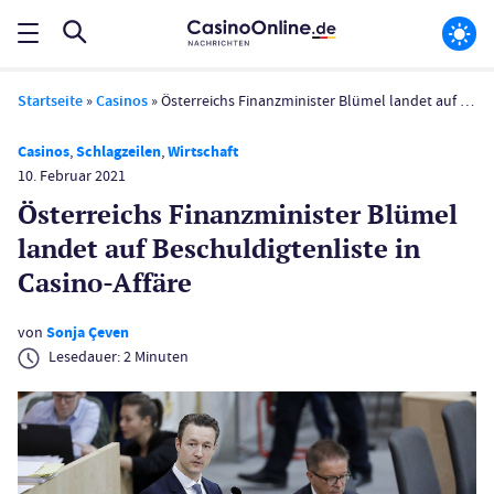
Startseite
»
Casinos
»
Österreichs Finanzminister Blümel landet auf Beschuldigtenliste in Casino-Affäre
Casinos
,
Schlagzeilen
,
Wirtschaft
10. Februar 2021
Österreichs Finanzminister Blümel
landet auf Beschuldigtenliste in
Casino-Affäre
von
Sonja Çeven
Lesedauer:
2
Minuten