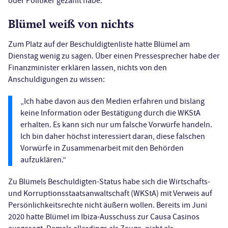
oder Politiker gezahlt habe.
Blümel weiß von nichts
Zum Platz auf der Beschuldigtenliste hatte Blümel am
Dienstag wenig zu sagen. Über einen Pressesprecher habe der
Finanzminister erklären lassen, nichts von den
Anschuldigungen zu wissen:
„Ich habe davon aus den Medien erfahren und bislang
keine Information oder Bestätigung durch die WKStA
erhalten. Es kann sich nur um falsche Vorwürfe handeln.
Ich bin daher höchst interessiert daran, diese falschen
Vorwürfe in Zusammenarbeit mit den Behörden
aufzuklären.”
Zu Blümels Beschuldigten-Status habe sich die Wirtschafts-
und Korruptionsstaatsanwaltschaft (WKStA) mit Verweis auf
Persönlichkeitsrechte nicht äußern wollen. Bereits im Juni
2020 hatte Blümel im Ibiza-Ausschuss zur Causa Casinos