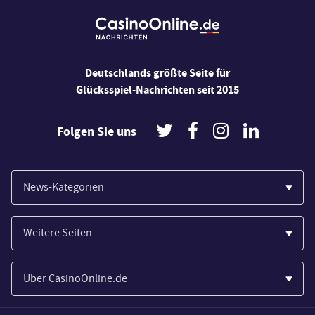
Deutschlands größte Seite für
Glücksspiel-Nachrichten seit 2015
Folgen Sie uns
News-Kategorien
Casinos
Weitere Seiten
Wirtschaft
Paypal Casinos
Spiele
Über CasinoOnline.de
Novoline Casinos
Poker
Über Uns