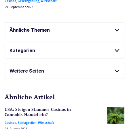
Casinos
,
Gesetzgebung
,
Wirtschaft
29. September 2022
Ähnliche Themen
NOVOMATIC CASINOS
Kategorien
Casinos
Weitere Seiten
E-Sport
CasinoOnline.de
Ähnliche Artikel
Gesetzgebung
Echtgeld
USA: Steigen Stammes-Casinos in
Lotterie
Cannabis-Handel ein?
PayPal Casinos
Casinos
,
Schlagzeilen
,
Wirtschaft
28. August 2021