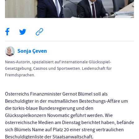
Sonja Çeven
News-Autorin, spezialisiert auf internationale Glücksspiel-
Gesetzgebung, Casinos und Sportwetten. Leidenschaft für
Fremdsprachen.
Österreichs Finanzminister Gernot Blümel soll als
Beschuldigter in der mutmaßlichen Bestechungs-Affäre um
die türkis-blaue Bundesregierung und den
Glücksspielkonzern Novomatic geführt werden. Wie
österreichische Medien am Dienstag berichtet haben, befände
sich Blümels Name auf Platz 20 einer streng vertraulichen
Beschuldigtenliste der Staatsanwaltschaft.