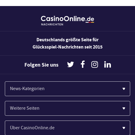
Deutschlands größte Seite für
Glücksspiel-Nachrichten seit 2015
Folgen Sie uns
News-Kategorien
Casinos
Weitere Seiten
Wirtschaft
Paypal Casinos
Spiele
Über CasinoOnline.de
Novoline Casinos