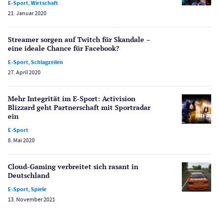
E-Sport
,
Wirtschaft
21. Januar 2020
Poker
Novoline Casinos
Streamer sorgen auf Twitch für Skandale –
Schlagzeilen
eine ideale Chance für Facebook?
Merkur Casinos
E-Sport
,
Schlagzeilen
Spiele
27. April 2020
Spielautomaten
Spielerschutz
Mehr Integrität im E-Sport: Activision
Casino Testberichte
Blizzard geht Partnerschaft mit Sportradar
ein
Sport
E-Sport
Bonus Ohne Einzahlung
8. Mai 2020
Wetten
Slot Freispiele
Cloud-Gaming verbreitet sich rasant in
Deutschland
Wirtschaft
E-Sport
,
Spiele
13. November 2021