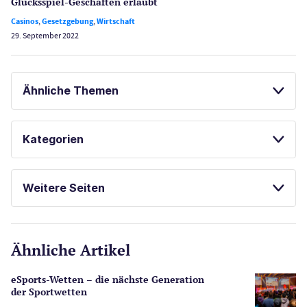
Glücksspiel-Geschäften erlaubt
Casinos
,
Gesetzgebung
,
Wirtschaft
29. September 2022
Ähnliche Themen
ONLINE POKER
BESTE ONLINE CASINOS
Kategorien
POKER
Casinos
Weitere Seiten
E-Sport
CasinoOnline.de
Ähnliche Artikel
Gesetzgebung
Echtgeld
eSports-Wetten – die nächste Generation
Lotterie
der Sportwetten
PayPal Casinos