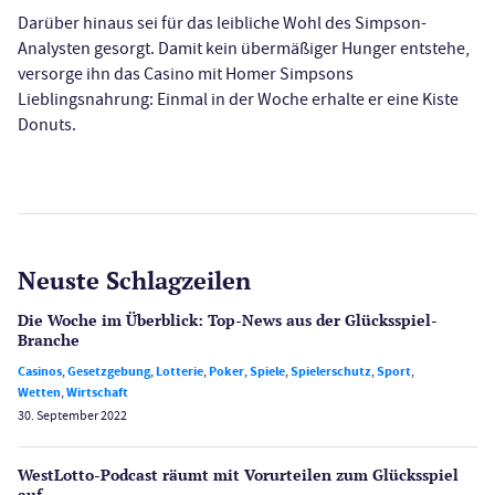
Darüber hinaus sei für das leibliche Wohl des Simpson-
Analysten gesorgt. Damit kein übermäßiger Hunger entstehe,
versorge ihn das Casino mit Homer Simpsons
Lieblingsnahrung: Einmal in der Woche erhalte er eine Kiste
Donuts.
Neuste Schlagzeilen
Die Woche im Überblick: Top-News aus der Glücksspiel-
Branche
Casinos
,
Gesetzgebung
,
Lotterie
,
Poker
,
Spiele
,
Spielerschutz
,
Sport
,
Wetten
,
Wirtschaft
30. September 2022
WestLotto-Podcast räumt mit Vorurteilen zum Glücksspiel
auf