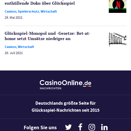
Casino Testberichte
enthüllende Doku über Glücksspiel
Casinos
,
Spielerschutz
,
Wirtschaft
Sport
29. Mai 2021
Bonus Ohne Einzahlung
Wetten
Glücksspiel-Monopol und -Gesetze: Bet-at-
Slot Freispiele
home setzt Umsätze niedriger an
Wirtschaft
Casinos
,
Wirtschaft
20. Juli 2021
Deutschlands größte Seite für
Glücksspiel-Nachrichten seit 2015
Folgen Sie uns