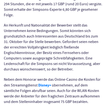
294 Stunden, die er mit jeweils 17 GBP (rund 20 Euro) vergüte.
Somit erhalte der Simpsons-Experte 6,80 GBP je gesehener
Folge.
An Herkunft und Nationalität der Bewerber stellt das
Unternehmen keine Bedingungen. Somit könnten sich
grundsätzlich auch Interessenten aus Deutschland bis zum
31. Oktober für die Stelle bewerben. Gefordert seien neben
der erreichten Volljährigkeit lediglich fließende
Englischkenntnisse, der Besitz eines Fernsehers oder
Computers sowie ausgeprägte Schreibfähigkeiten. Eine
Leidenschaft für die Simpsons sei nicht Voraussetzung, aber
durchaus wünschenswert, so der Betreiber.
Neben dem Honorar werde das Online-Casino die Kosten für
Disney+
den Streamingdienst
übernehmen, auf dem
sämtliche Folgen abrufbar seien. Auch für die WLAN-Kosten
werde der Anbieter für den fraglichen Zeitraum aufkommen
und dem Stelleninhaber insgesamt 75 GBP bezahlen.