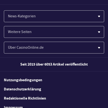
News-Kategorien
Casinos
Weitere Seiten
Wirtschaft
Paypal Casinos
Spiele
Über CasinoOnline.de
Novoline Casinos
Poker
Über Uns
Merkur Casinos
Seit 2015 über 6053 Artikel veröffentlicht
Sport
Unsere Experten
Spielautomaten
Gesetzgebung
Wie wir bewerten
Nutzungsbedingungen
Casino Testberichte
Schlagzeilen
FAQs
Datenschutzerklärung
Casino Bonus Angebote
E-Sport
Redaktionelle Richtlinien
Kostenlose Spiele
Lotterie
Impressum