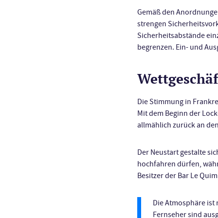
Gemäß den Anordnungen 
strengen Sicherheitsvor
Sicherheitsabstände ein
begrenzen. Ein- und Aus
Wettgeschäf
Die Stimmung in Frankre
Mit dem Beginn der Lock
allmählich zurück an den
Der Neustart gestalte si
hochfahren dürfen, währ
Besitzer der Bar Le Quimp
Die Atmosphäre ist 
Fernseher sind ausg