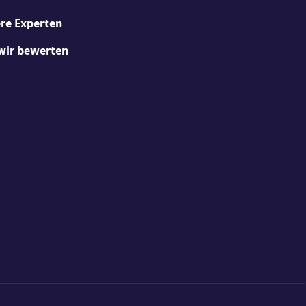
re Experten
wir bewerten
s