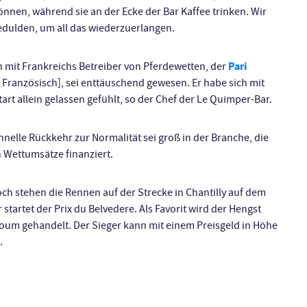
nnen, während sie an der Ecke der Bar Kaffee trinken. Wir
dulden, um all das wiederzuerlangen.
Pari
mit Frankreichs Betreiber von Pferdewetten, der
f Französisch], sei enttäuschend gewesen. Er habe sich mit
rt allein gelassen gefühlt, so der Chef der Le Quimper-Bar.
hnelle Rückkehr zur Normalität sei groß in der Branche, die
 Wettumsätze finanziert.
ch stehen die Rennen auf der Strecke in Chantilly auf dem
tartet der Prix du Belvedere. Als Favorit wird der Hengst
oum gehandelt. Der Sieger kann mit einem Preisgeld in Höhe
.