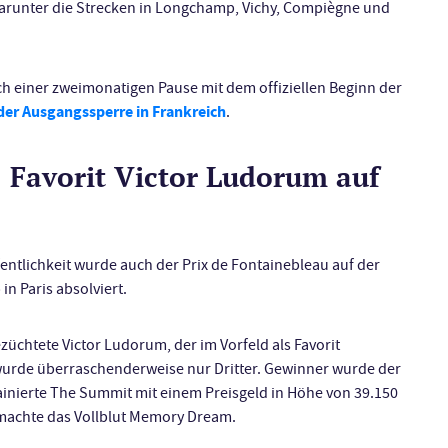
runter die Strecken in Longchamp, Vichy, Compiègne und
ch einer zweimonatigen Pause mit dem offiziellen Beginn der
er Ausgangssperre in Frankreich
.
Favorit Victor Ludorum auf
entlichkeit wurde auch der Prix de Fontainebleau auf der
n Paris absolviert.
züchtete Victor Ludorum, der im Vorfeld als Favorit
urde überraschenderweise nur Dritter. Gewinner wurde der
rainierte The Summit mit einem Preisgeld in Höhe von 39.150
 machte das Vollblut Memory Dream.