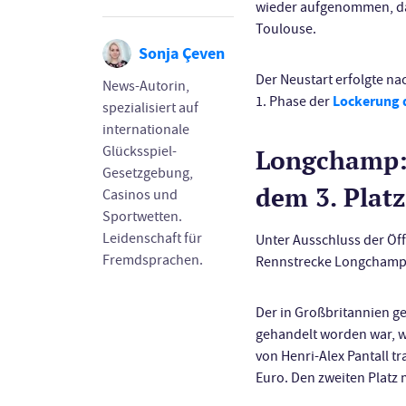
wieder aufgenommen, da
Toulouse.
Sonja Çeven
Der Neustart erfolgte na
News-Autorin,
Lockerung d
1. Phase der
spezialisiert auf
internationale
Glücksspiel-
Longchamp: 
Gesetzgebung,
dem 3. Platz
Casinos und
Sportwetten.
Leidenschaft für
Unter Ausschluss der Öff
Fremdsprachen.
Rennstrecke Longchamp i
Der in Großbritannien ge
gehandelt worden war, w
von Henri-Alex Pantall t
Euro. Den zweiten Platz