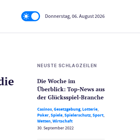
Donnerstag, 06. August 2026
NEUSTE SCHLAGZEILEN
die
Die Woche im
Überblick: Top-News aus
der Glücksspiel-Branche
Casinos
,
Gesetzgebung
,
Lotterie
,
Poker
,
Spiele
,
Spielerschutz
,
Sport
,
Wetten
,
Wirtschaft
30. September 2022