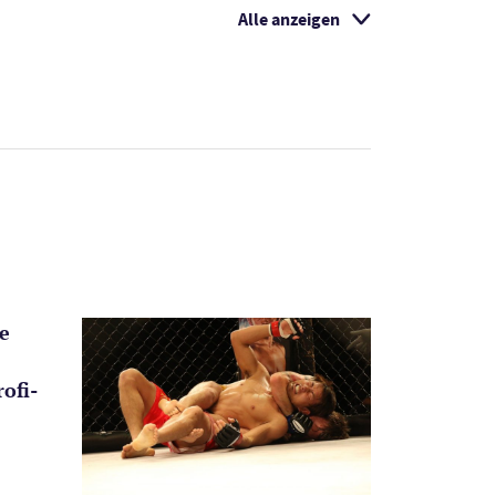
Alle anzeigen
Merkur Casinos
Wirtschaft
Spielautomaten
Casino Testberichte
Bonus Ohne Einzahlung
Slot Freispiele
he
ofi-