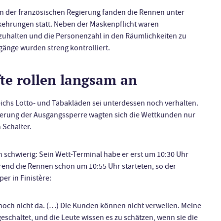
der französischen Regierung fanden die Rennen unter
kehrungen statt. Neben der Maskenpflicht waren
zuhalten und die Personenzahl in den Räumlichkeiten zu
gänge wurden streng kontrolliert.
te rollen langsam an
ichs Lotto- und Tabakläden sei unterdessen noch verhalten.
erung der Ausgangssperre wagten sich die Wettkunden nur
 Schalter.
ch schwierig: Sein Wett-Terminal habe er erst um 10:30 Uhr
end die Rennen schon um 10:55 Uhr starteten, so der
er in Finistère:
noch nicht da. (…) Die Kunden können nicht verweilen. Meine
eschaltet, und die Leute wissen es zu schätzen, wenn sie die