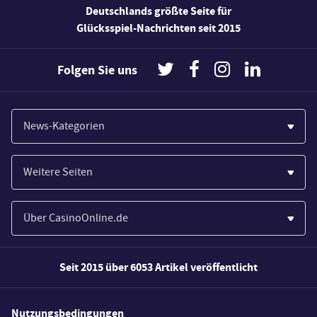
Deutschlands größte Seite für
Glücksspiel-Nachrichten seit 2015
Folgen Sie uns
News-Kategorien
Casinos
Weitere Seiten
Wirtschaft
Paypal Casinos
Spiele
Über CasinoOnline.de
Novoline Casinos
Poker
Über Uns
Merkur Casinos
Seit 2015 über 6053 Artikel veröffentlicht
Sport
Unsere Experten
Spielautomaten
Gesetzgebung
Wie wir bewerten
Nutzungsbedingungen
Casino Testberichte