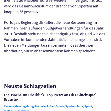
mehr als 20 Millionen Euro verwetteten. Im Vergleich zu 2017
wird das Gesamtwachstum der Branche von Experten auf
knapp 50 % geschätzt.
Portugals Regierung diskutiert die neue Besteuerung im
Rahmen ihrer laufenden Budgetverhandlungen für das Jahr
2019. Deshalb steht noch nicht endgültig fest, ob und wie das
Vorhaben im kommenden Jahr tatsächlich umgesetzt wird.
Die neuen Meldungen lassen vermuten, dass dies, wenn
überhaupt, nur in abgeschwächtem Rahmen geschieht.
Neuste Schlagzeilen
Die Woche im Überblick: Top-News aus der Glücksspiel-
Branche
Casinos
,
Gesetzgebung
,
Lotterie
,
Poker
,
Spiele
,
Spielerschutz
,
Sport
,