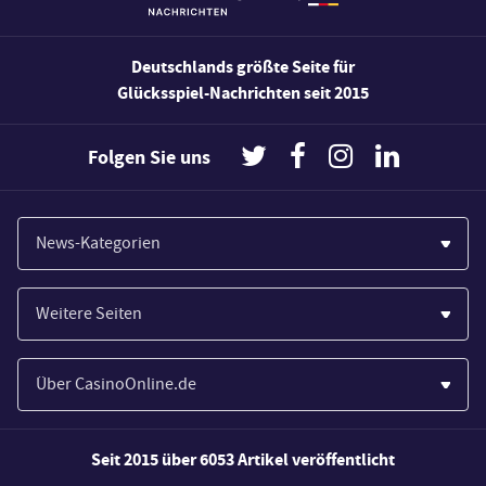
Deutschlands größte Seite für
Glücksspiel-Nachrichten seit 2015
Folgen Sie uns
News-Kategorien
Casinos
Weitere Seiten
Wirtschaft
Paypal Casinos
Spiele
Über CasinoOnline.de
Novoline Casinos
Poker
Über Uns
Merkur Casinos
Seit 2015 über 6053 Artikel veröffentlicht
Sport
Unsere Experten