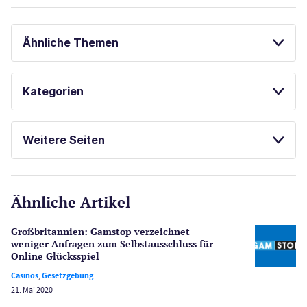
Ähnliche Themen
GLÜCKSSPIEL ONLINE
Kategorien
SPIELAUTOMATEN ONLINE SPIELEN
Casinos
CASINO BONUS
Weitere Seiten
FREISPIELE OHNE EINZAHLUNG
E-Sport
CasinoOnline.de
BONUS OHNE EINZAHLUNG
Ähnliche Artikel
Gesetzgebung
Echtgeld
Großbritannien: Gamstop verzeichnet
Lotterie
weniger Anfragen zum Selbstausschluss für
PayPal Casinos
Online Glücksspiel
Casinos
,
Gesetzgebung
Poker
21. Mai 2020
Novoline Casinos