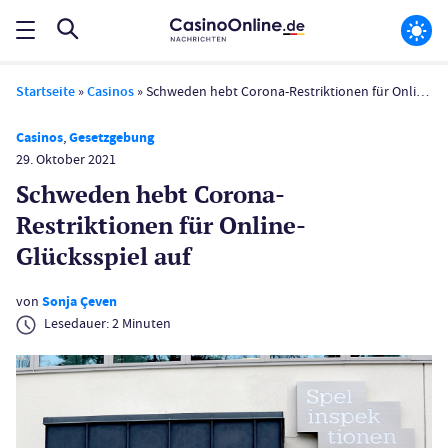
Startseite
»
Casinos
»
Schweden hebt Corona-Restriktionen für Online-Glücksspiel auf
Casinos
,
Gesetzgebung
29. Oktober 2021
Schweden hebt Corona-
Restriktionen für Online-
Glücksspiel auf
von
Sonja Çeven
Lesedauer:
2
Minuten