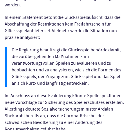
worden.
In einem Statement betont die Glücksspielaufsicht, dass die
Abschaffung der Restriktionen kein Freifahrtschein für
Glücksspielanbieter sei. Vielmehr werde die Situation nun
präzise analysiert:
Die Regierung beauftragt die Glücksspielbehörde damit,
die vorübergehenden Maßnahmen zum
verantwortungsvollen Spielen zu evaluieren und zu
beobachten und zu analysieren, wie sich die Formen des
Glücksspiels, der Zugang zum Glücksspiel und das Spiel
an sich kurz- und langfristig entwickeln.
Im Anschluss an diese Evaluierung könnte Spelinspektionen
neue Vorschläge zur Sicherung des Spielerschutzes erstellen.
Allerdings deutete Sozialversicherungsminister Ardalan
Shekarabi bereits an, dass die Corona-Krise bei der
schwedischen Bevölkerung zu einer Änderung des
Konsumverhalten geführt habe.