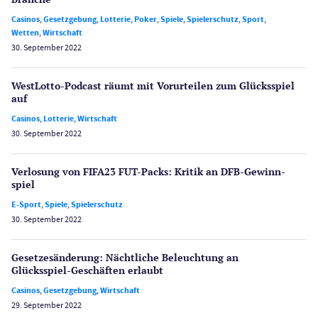
Casinos
,
Gesetzgebung
,
Lotterie
,
Poker
,
Spiele
,
Spielerschutz
,
Sport
,
Wetten
,
Wirtschaft
30. September 2022
WestLotto-Podcast räumt mit Vorurteilen zum Glücksspiel
auf
Casinos
,
Lotterie
,
Wirtschaft
30. September 2022
Verlosung von FIFA23 FUT-Packs: Kritik an DFB-Gewinn­
spiel
E-Sport
,
Spiele
,
Spielerschutz
30. September 2022
Gesetzes­änderung: Nächtliche Beleuch­tung an
Glücksspiel-Geschäften erlaubt
Casinos
,
Gesetzgebung
,
Wirtschaft
29. September 2022