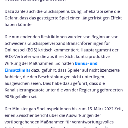
Dazu zähle auch die Glücksspielnutzung. Shekarabi sehe die
Gefahr, dass das gesteigerte Spiel einen längerfristigen Effekt
haben könnte.
Die nun endenden Restriktionen wurden von Beginn an von
Schwedens Glücksspielverband Branschföreningen för
Onlinespel (BOS) kritisch kommentiert. Hauptargument der
BOS-Vertreter war die aus ihrer Sicht kontraproduktive
Bonus- und
Wirkung der Maßnahmen. So hätten
Einsatzlimits
dazu geführt, dass Spieler auf nicht lizenzierte
Anbieter, die den Beschränkungen nicht unterliegen,
ausgewichen seien. Dies habe dazu geführt, dass die
Kanalisierungsquote unter die von der Regierung geforderten
90 % gefallen sei.
Der Minister gab Spelinspektionen bis zum 15. März 2022 Zeit,
einen Zwischenbericht über die Auswirkungen der
vorübergehenden Maßnahmen für verantwortungsvolles