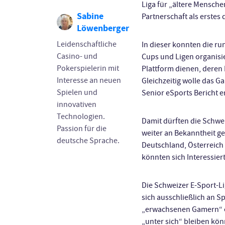
Liga für „ältere Mensche
Sabine
Partnerschaft als erstes
Löwenberger
Leidenschaftliche
In dieser konnten die ru
Casino- und
Cups und Ligen organisie
Pokerspielerin mit
Plattform dienen, deren 
Interesse an neuen
Gleichzeitig wolle das G
Spielen und
Senior eSports Bericht e
innovativen
Technologien.
Damit dürften die Schwe
Passion für die
weiter an Bekanntheit g
deutsche Sprache.
Deutschland, Österreich
könnten sich Interessier
Die Schweizer E-Sport-L
sich ausschließlich an Sp
„erwachsenen Gamern“ ei
„unter sich“ bleiben kön