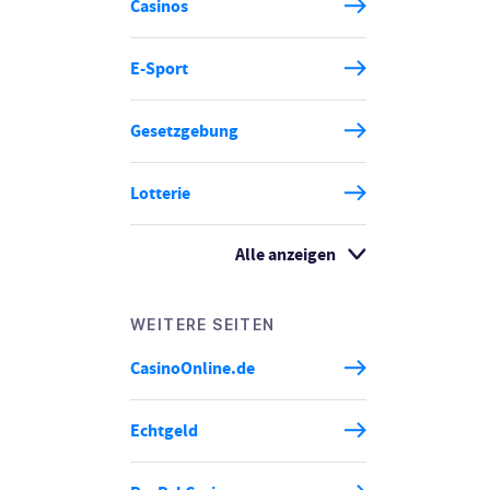
Casinos
E-Sport
Gesetzgebung
Lotterie
Alle anzeigen
Poker
Schlagzeilen
WEITERE SEITEN
CasinoOnline.de
Spiele
Echtgeld
Spielerschutz