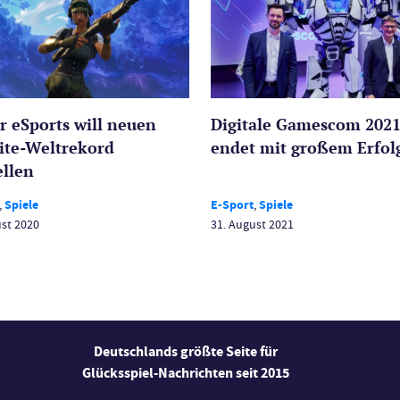
r eSports will neuen
Digitale Gamescom 202
ite-Weltrekord
endet mit großem Erfol
ellen
,
Spiele
E-Sport
,
Spiele
ust 2020
31. August 2021
Deutschlands größte Seite für
Glücksspiel-Nachrichten seit 2015