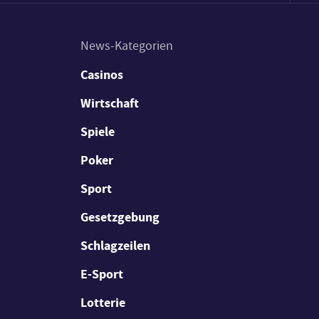
News-Kategorien
Casinos
Wirtschaft
Spiele
Poker
Sport
Gesetzgebung
Schlagzeilen
E-Sport
Lotterie