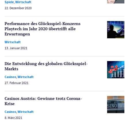
Spiele
,
Wirtschaft
22. Dezember 2020
Poker
Novoline Casinos
Performance des Glücksspiel-Konzerns
Schlagzeilen
Playtech im Jahr 2020 übertrifft alle
Merkur Casinos
Erwartungen
Spiele
Wirtschaft
Spielautomaten
13. Januar 2021
Spielerschutz
Casino Testberichte
Die Entwicklung des globalen Glücksspiel-
Markts
Sport
Casinos
,
Wirtschaft
Bonus Ohne Einzahlung
27. Februar 2021
Wetten
Slot Freispiele
Casinos Austria: Gewinne trotz Corona-
Krise
Wirtschaft
Casinos
,
Wirtschaft
8. März 2021