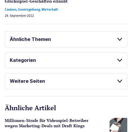
Glücksspiel-Geschäften erlaubt
Casinos
,
Gesetzgebung
,
Wirtschaft
29. September 2022
Ähnliche Themen
GLÜCKSSPIEL ONLINE
Kategorien
Casinos
Weitere Seiten
E-Sport
CasinoOnline.de
Ähnliche Artikel
Gesetzgebung
Echtgeld
Millionen-Strafe für Videospiel-Betreiber
Lotterie
wegen Marketing-Deals mit Draft Kings
PayPal Casinos