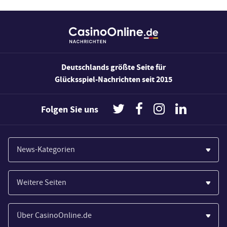
Deutschlands größte Seite für
Glücksspiel-Nachrichten seit 2015
Folgen Sie uns
News-Kategorien
Casinos
Weitere Seiten
Wirtschaft
Paypal Casinos
Spiele
Über CasinoOnline.de
Novoline Casinos