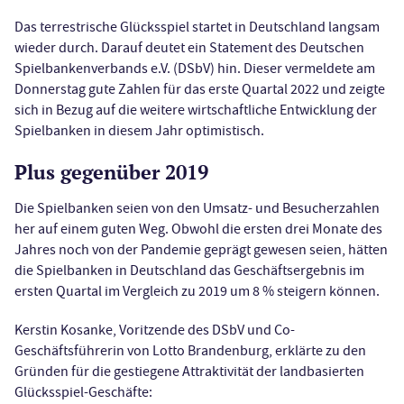
Das terrestrische Glücksspiel startet in Deutschland langsam
wieder durch. Darauf deutet ein Statement des Deutschen
Spielbankenverbands e.V. (DSbV) hin. Dieser vermeldete am
Donnerstag gute Zahlen für das erste Quartal 2022 und zeigte
sich in Bezug auf die weitere wirtschaftliche Entwicklung der
Spielbanken in diesem Jahr optimistisch.
Plus gegenüber 2019
Die Spielbanken seien von den Umsatz- und Besucherzahlen
her auf einem guten Weg. Obwohl die ersten drei Monate des
Jahres noch von der Pandemie geprägt gewesen seien, hätten
die Spielbanken in Deutschland das Geschäftsergebnis im
ersten Quartal im Vergleich zu 2019 um 8 % steigern können.
Kerstin Kosanke, Voritzende des DSbV und Co-
Geschäftsführerin von Lotto Brandenburg, erklärte zu den
Gründen für die gestiegene Attraktivität der landbasierten
Glücksspiel-Geschäfte: