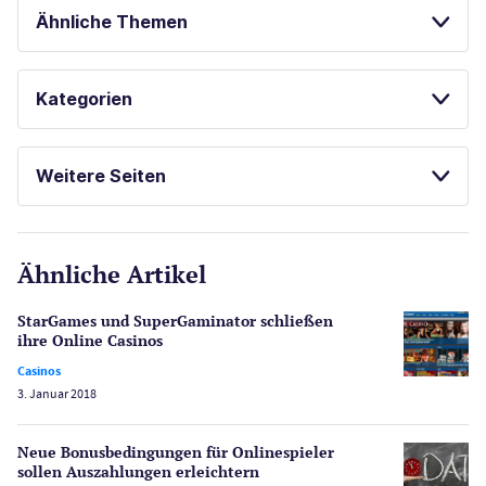
Ähnliche Themen
GLÜCKSSPIEL ONLINE
KENO SPIELEN
Kategorien
SPIELBANKEN IN DEUTSCHLAND
Casinos
BONUS OHNE EINZAHLUNG
Weitere Seiten
E-Sport
CasinoOnline.de
Ähnliche Artikel
Gesetzgebung
Echtgeld
StarGames und SuperGaminator schließen
Lotterie
ihre Online Casinos
PayPal Casinos
Casinos
3. Januar 2018
Poker
Novoline Casinos
Neue Bonusbedingungen für Onlinespieler
Schlagzeilen
sollen Auszahlungen erleichtern
Merkur Casinos