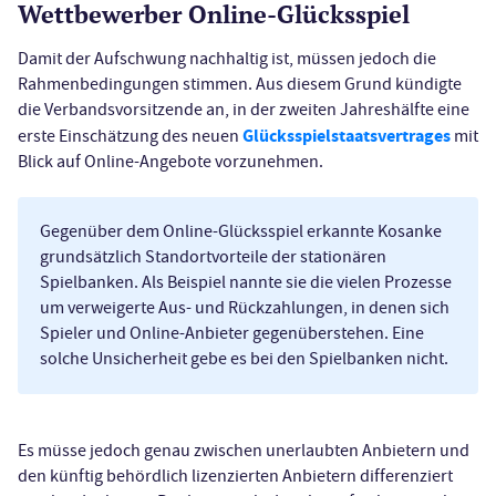
Wettbewerber Online-Glücksspiel
Damit der Aufschwung nachhaltig ist, müssen jedoch die
Rahmenbedingungen stimmen. Aus diesem Grund kündigte
die Verbandsvorsitzende an, in der zweiten Jahreshälfte eine
Glücksspielstaatsvertrages
erste Einschätzung des neuen
mit
Blick auf Online-Angebote vorzunehmen.
Gegenüber dem Online-Glücksspiel erkannte Kosanke
grundsätzlich Standortvorteile der stationären
Spielbanken. Als Beispiel nannte sie die vielen Prozesse
um verweigerte Aus- und Rückzahlungen, in denen sich
Spieler und Online-Anbieter gegenüberstehen. Eine
solche Unsicherheit gebe es bei den Spielbanken nicht.
Es müsse jedoch genau zwischen unerlaubten Anbietern und
den künftig behördlich lizenzierten Anbietern differenziert