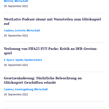
Wetten
,
Wirtschaft
30. September 2022
WestLotto-Podcast räumt mit Vorurteilen zum Glücksspiel
auf
Casinos
,
Lotterie
,
Wirtschaft
30. September 2022
Verlosung von FIFA23 FUT-Packs: Kritik an DFB-Gewinn­
spiel
E-Sport
,
Spiele
,
Spielerschutz
30. September 2022
Gesetzes­änderung: Nächtliche Beleuch­tung an
Glücksspiel-Geschäften erlaubt
Casinos
,
Gesetzgebung
,
Wirtschaft
29. September 2022